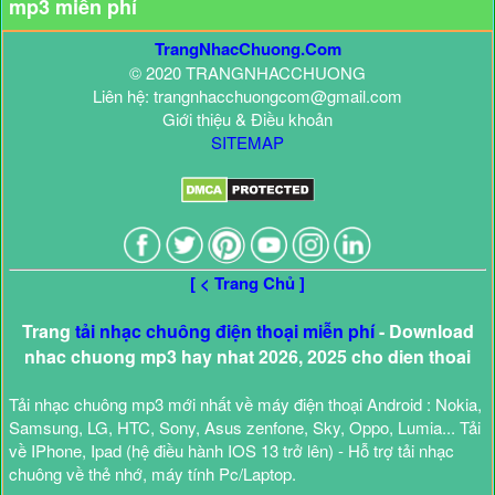
mp3 miễn phí
TrangNhacChuong.Com
© 2020 TRANGNHACCHUONG
Liên hệ: trangnhacchuongcom@gmail.com
Giới thiệu & Điều khoản
SITEMAP
[ < Trang Chủ ]
Trang
tải nhạc chuông điện thoại miễn phí
- Download
nhac chuong mp3 hay nhat 2026, 2025 cho dien thoai
Tải nhạc chuông mp3 mới nhất về máy điện thoại Android : Nokia,
Samsung, LG, HTC, Sony, Asus zenfone, Sky, Oppo, Lumia... Tải
về IPhone, Ipad (hệ điều hành IOS 13 trở lên) - Hỗ trợ tải nhạc
chuông về thẻ nhớ, máy tính Pc/Laptop.