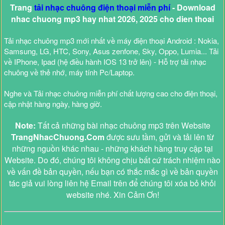
Trang
tải nhạc chuông điện thoại miễn phí
- Download
nhac chuong mp3 hay nhat 2026, 2025 cho dien thoai
Tải nhạc chuông mp3 mới nhất về máy điện thoại Android : Nokia,
Samsung, LG, HTC, Sony, Asus zenfone, Sky, Oppo, Lumia... Tải
về IPhone, Ipad (hệ điều hành IOS 13 trở lên) - Hỗ trợ tải nhạc
chuông về thẻ nhớ, máy tính Pc/Laptop.
Nghe và Tải nhạc chuông miễn phí chất lượng cao cho điện thoại,
cập nhật hàng ngày, hàng giờ.
Note:
Tất cả những bài nhạc chuông mp3 trên Website
TrangNhacChuong.Com
được sưu tầm, gửi và tải lên từ
những nguồn khác nhau - những khách hàng truy cập tại
Website. Do đó, chúng tôi không chịu bất cứ trách nhiệm nào
về vấn đề bản quyền, nếu bạn có thắc mắc gì về bản quyền
tác giả vui lòng liên hệ Email trên để chúng tôi xóa bỏ khỏi
website nhé. Xin Cảm Ơn!