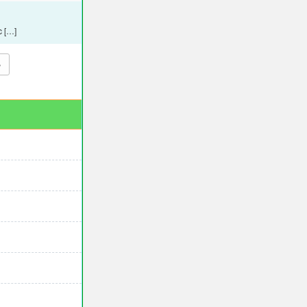
 […]
»