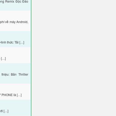
ông Remix Độc Đáo
phí về máy Android,
nh thức: Tải […]
 […]
hiệu: Bản Thriller
Y PHONE là […]
ới […]