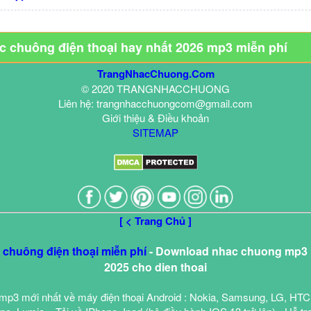
ạc chuông điện thoại hay nhất 2026 mp3 miễn phí
TrangNhacChuong.Com
© 2020 TRANGNHACCHUONG
Liên hệ: trangnhacchuongcom@gmail.com
Giới thiệu & Điều khoản
SITEMAP
[ < Trang Chủ ]
c chuông điện thoại miễn phí
- Download nhac chuong mp3 h
2025 cho dien thoai
mp3 mới nhất về máy điện thoại Android : Nokia, Samsung, LG, HTC