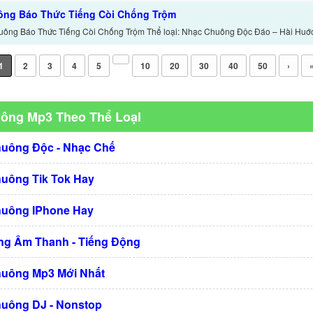
ông Báo Thức Tiếng Còi Chống Trộm
uông Báo Thức Tiếng Còi Chống Trộm Thể loại: Nhạc Chuông Độc Đáo – Hài Huớc
1
2
3
4
5
10
20
30
40
50
›
uông Mp3 Theo Thể Loại
huông Độc - Nhạc Chế
huông Tik Tok Hay
huông IPhone Hay
g Âm Thanh - Tiếng Động
huông Mp3 Mới Nhất
huông DJ - Nonstop