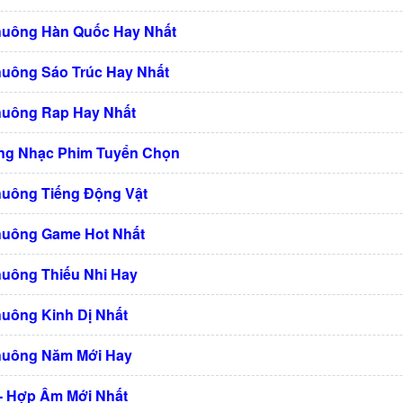
huông Hàn Quốc Hay Nhất
huông Sáo Trúc Hay Nhất
huông Rap Hay Nhất
ng Nhạc Phim Tuyển Chọn
huông Tiếng Động Vật
huông Game Hot Nhất
huông Thiếu Nhi Hay
huông Kinh Dị Nhất
huông Năm Mới Hay
 - Hợp Âm Mới Nhất