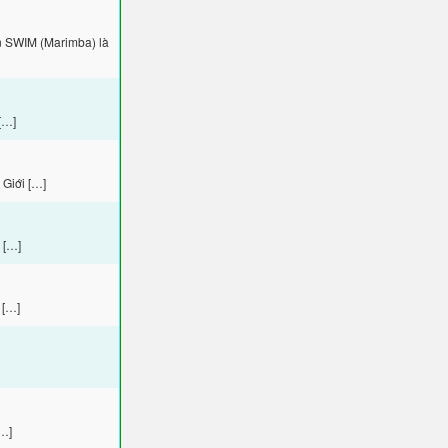
n SWIM (Marimba) là
[…]
Giới […]
 […]
 […]
[…]