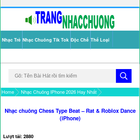
Nhạc Trẻ
Nhạc Chuông Tik Tok
Độc Chế
Thể Loại
Home
Nhạc Chuông IPhone 2026 Hay Nhất
Nhạc chuông Chess Type Beat – Rat & Roblox Dance
(iPhone)
Lượt tải: 2880