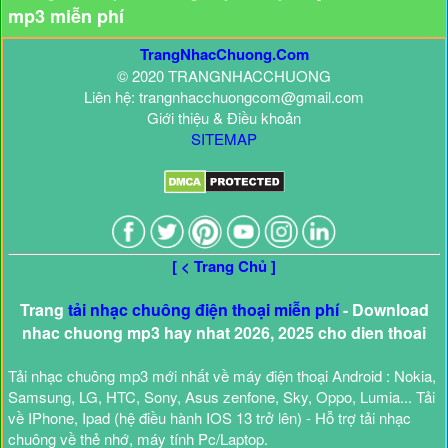
mp3 miễn phí
TrangNhacChuong.Com
© 2020 TRANGNHACCHUONG
Liên hệ: trangnhacchuongcom@gmail.com
Giới thiệu & Điều khoản
SITEMAP
[ < Trang Chủ ]
Trang
tải nhạc chuông điện thoại miễn phí
- Download
nhac chuong mp3 hay nhat 2026, 2025 cho dien thoai
Tải nhạc chuông mp3 mới nhất về máy điện thoại Android : Nokia,
Samsung, LG, HTC, Sony, Asus zenfone, Sky, Oppo, Lumia... Tải
về IPhone, Ipad (hệ điều hành IOS 13 trở lên) - Hỗ trợ tải nhạc
chuông về thẻ nhớ, máy tính Pc/Laptop.