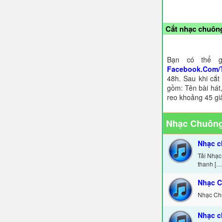
Cắt nhạc chuông
Bạn có thể g
Facebook.Com/
48h. Sau khi cắt
gồm: Tên bài hát,
reo khoảng 45 gi
Nhạc Chuông
Nhạc c
Tải Nhạc
thanh […
Nhạc C
Nhạc Chu
Nhạc c