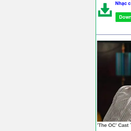
Nhạc c
Down