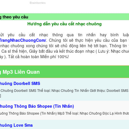
 theo yêu cầu
Hướng dẫn yêu cầu cắt nhạc chuông
ửi yêu cầu cắt nhạc thông qua tin nhắn hay bình luận
TrangNhacChuongCom/
. Chúng tôi sẽ thực hiện yêu cầu của bạn 
 nhạc chuông xong chúng tôi sẽ chủ động liên hệ tới bạn. Thông tin
 Ca sĩ thể hiện, Giây bắt đầu và kết thúc đoạn nhạc ( Lưu ý: Nhạc chu
ây ). Tất cả hoàn toàn Miễn phí 100%!
 Mp3 Liên Quan
huông Doorbell SMS
 Chuông Doorbell SMS Thể loại: Nhạc Chuông Tin Nhắn Giới thiệu: Doorbell SMS
]
huông Thông Báo Shopee (Tin Nhắn)
ông Thông Báo Shopee (Tin Nhắn) Mp3 Thể loại: Nhạc Chuông Độc Lạ Hình thức:
huông Love Sms