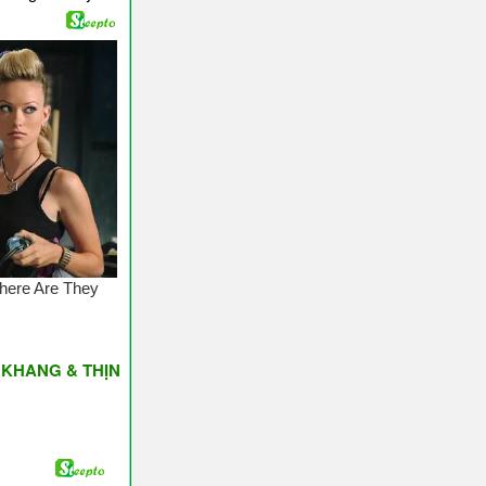
& THỊNH VƯỢNG ♥ Have A Nice Day ♥