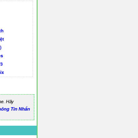
th
ệt
)
es
P3
ix
ne. Hãy
uông Tin Nhắn