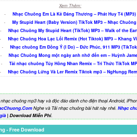
Xem Thêm:
-
Nhạc Chuông Em Là Kẻ Đáng Thương – Phát Huy T4 (MP3)
-
My Stupid Heart (Baby Version) TikTok MP3 – Nhạc Chuông
-
Nhạc Chuông My Stupid Heart (TikTok) MP3 – Walk of the Ear
-
Nhạc Chuông Hoa Lạc Lối Remix (Hot Tiktok) MP3 – Khang Vi
-
Nhạc chuông Em Đồng Ý (I Do) – Đức Phúc, 911 MP3 (TikTok
-
Nhạc Chuông Mong một ngày anh nhớ đến em – Huỳnh Jam
-
Tải nhạc chuông Túy Hồng Nhan Remix – Trí Thức TikTok M
-
Nhạc Chuông Lửng Và Ler Remix Tiktok mp3 – NgHungg Rem
 nhạc chuông mp3 hay và độc đáo dành cho điện thoại Android, iPho
acChuong.Com
Nghe và Tải nhạc chuông bài hát này nhé.
Nhạc ch
già
| Download Miễn Phí
.
ng - Free Download