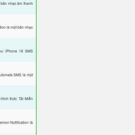
t bản nhạc âm thanh
tion là một bản nhạc
iệu: iPhone 16 SMS
Automata SMS là một
ình thức: Tải Miễn
mon Notification là