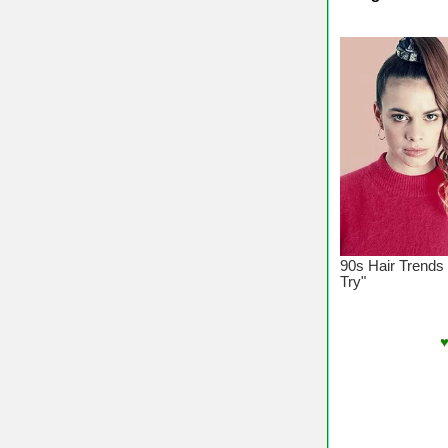
♥ Chúc Cá