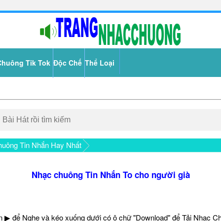
Chuông Tik Tok
Độc Chế
Thể Loại
uông Tin Nhắn Hay Nhất
Nhạc chuông Tin Nhắn To cho người già
 ▶ để Nghe và kéo xuống dưới có ô chữ "Download" để Tải Nhạc C