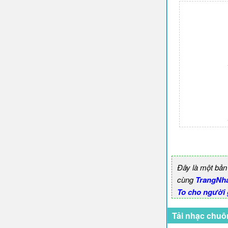
Đây là một bản
cùng
TrangNh
To cho người 
Tải nhạc chuô