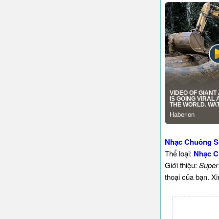
Nhạc Chuông S
Thể loại:
Nhạc C
Giới thiệu:
Super
thoại của bạn. X