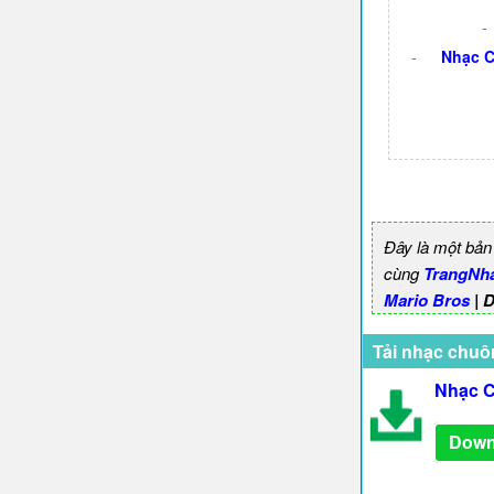
-
-
Nhạc 
Đây là một bản
cùng
TrangNh
Mario Bros
| 
Tải nhạc chuô
Nhạc C
Down