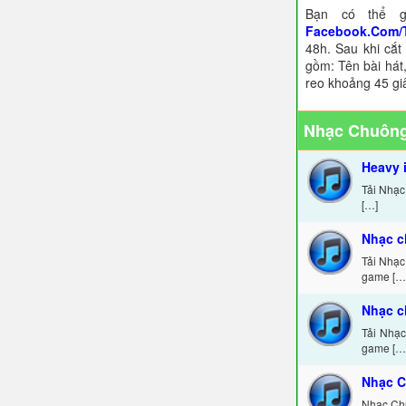
Bạn có thể g
Facebook.Com/
48h. Sau khi cắt
gồm: Tên bài hát,
reo khoảng 45 gi
Nhạc Chuông
Heavy 
Tải Nhạc
[…]
Nhạc c
Tải Nhạc
game […
Nhạc c
Tải Nhạc
game […
Nhạc C
Nhạc Ch