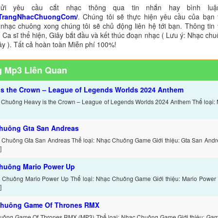
ửi yêu cầu cắt nhạc thông qua tin nhắn hay bình luận
TrangNhacChuongCom/
. Chúng tôi sẽ thực hiện yêu cầu của bạn 
 nhạc chuông xong chúng tôi sẽ chủ động liên hệ tới bạn. Thông tin
 Ca sĩ thể hiện, Giây bắt đầu và kết thúc đoạn nhạc ( Lưu ý: Nhạc chu
ây ). Tất cả hoàn toàn Miễn phí 100%!
 Mp3 Liên Quan
is the Crown – League of Legends Worlds 2024 Anthem
 Chuông Heavy is the Crown – League of Legends Worlds 2024 Anthem Thể loại
huông Gta San Andreas
 Chuông Gta San Andreas Thể loại: Nhạc Chuông Game Giới thiệu: Gta San Andr
]
huông Mario Power Up
 Chuông Mario Power Up Thể loại: Nhạc Chuông Game Giới thiệu: Mario Power 
]
huông Game Of Thrones RMX
uông Game Of Thrones RMX (MP3) Thể loại: Nhạc Chuông Game Giới thiệu: Gam