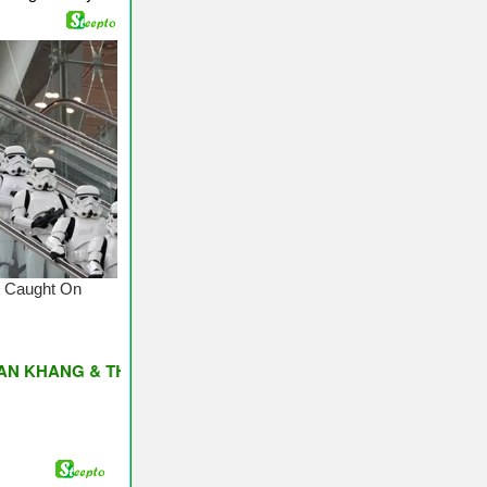
G & THỊNH VƯỢNG ♥ Have A Nice Day ♥