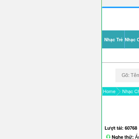
Nhạc Trẻ
Nhạc 
Home
Nhạc C
Lượt tải: 60768
Nghe thử:
Ấn