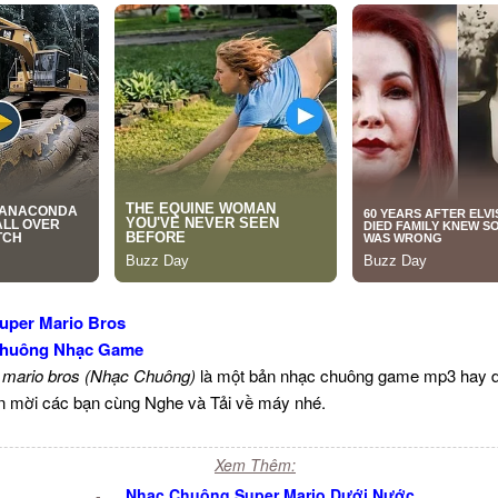
uper Mario Bros
huông Nhạc Game
 mario bros (Nhạc Chuông)
là một bản nhạc chuông game mp3 hay d
in mời các bạn cùng Nghe và Tải về máy nhé.
Xem Thêm:
-
Nhạc Chuông Super Mario Dưới Nước