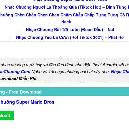
Nhạc Chuông Người Lạ Thoáng Qua (Tiktok Hot) – Đinh Tùng 
Chuông Chèn Chèn Chen Chen Châm Chấp Chấp Tưng Tưng Cô R
Hack
-
Nhạc Chuông Rồi Tới Luôn (Đoạn Đầu) – Nal
-
Nhạc Chuông Yêu Là Cưới (Hot Tiktok 2021) – Phát Hồ
 nhạc chuông mp3 hay và độc đáo dành cho điện thoại Android, iPho
acChuong.Com
Nghe và Tải nhạc chuông bài hát này nhé.
Nhạc Ch
Download Miễn Phí
.
ng - Free Download
huông Super Mario Bros
load