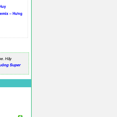
Huy
emix – Hưng
ne. Hãy
uông Super