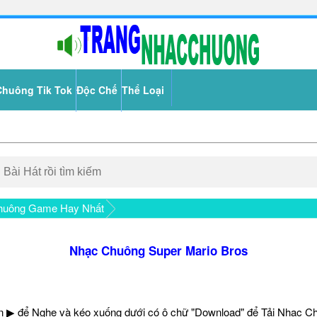
Chuông Tik Tok
Độc Chế
Thể Loại
huông Game Hay Nhất
Nhạc Chuông Super Mario Bros
 ▶ để Nghe và kéo xuống dưới có ô chữ "Download" để Tải Nhạc C