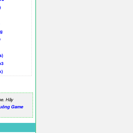
)
3
ng
O
s)
p3
k)
ne. Hãy
uông Game