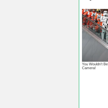
♥ Chú