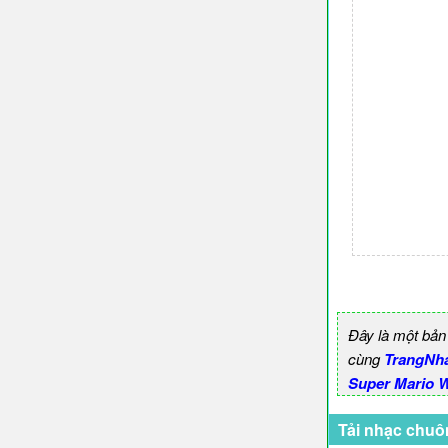
Đây là một bản
cùng
TrangNh
Super Mario 
Tải nhạc chuô