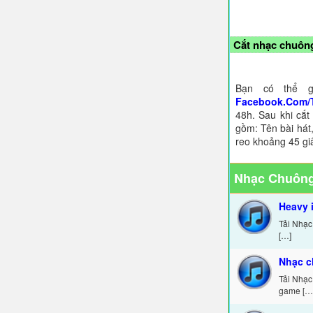
Cắt nhạc chuông
Bạn có thể g
Facebook.Com/
48h. Sau khi cắt
gồm: Tên bài hát,
reo khoảng 45 gi
Nhạc Chuông
Heavy 
Tải Nhạc
[…]
Nhạc c
Tải Nhạc
game […