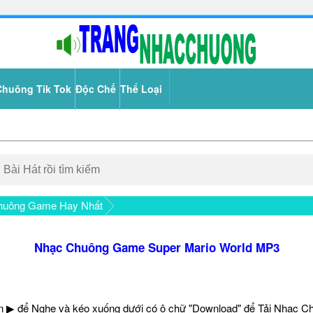
Chuông Tik Tok
Độc Chế
Thể Loại
huông Game Hay Nhất
Nhạc Chuông Game Super Mario World MP3
 ▶ để Nghe và kéo xuống dưới có ô chữ "Download" để Tải Nhạc C