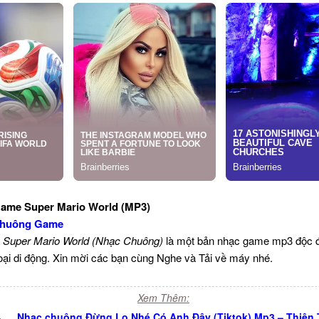
ame Super Mario World (MP3)
Chuông Game
Super Mario World (Nhạc Chuông)
là một bản nhạc game mp3 độc đ
oại di động. Xin mời các bạn cùng Nghe và Tải về máy nhé.
Xem Thêm:
-
Nhạc chuông Đừng Lo Nhé Có Anh Đây (Tiktok) Mp3 – Thiên 