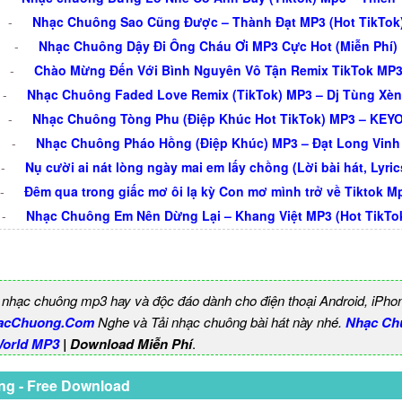
-
Nhạc Chuông Sao Cũng Được – Thành Đạt MP3 (Hot TikTok
-
Nhạc Chuông Dậy Đi Ông Cháu Ơi MP3 Cực Hot (Miễn Phí)
-
Chào Mừng Đến Với Bình Nguyên Vô Tận Remix TikTok MP
-
Nhạc Chuông Faded Love Remix (TikTok) MP3 – Dj Tùng Xè
-
Nhạc Chuông Tòng Phu (Điệp Khúc Hot TikTok) MP3 – KEY
-
Nhạc Chuông Pháo Hồng (Điệp Khúc) MP3 – Đạt Long Vinh
-
Nụ cười ai nát lòng ngày mai em lấy chồng (Lời bài hát, Lyric
-
Đêm qua trong giấc mơ ôi lạ kỳ Con mơ mình trở về Tiktok M
-
Nhạc Chuông Em Nên Dừng Lại – Khang Việt MP3 (Hot TikTo
 nhạc chuông mp3 hay và độc đáo dành cho điện thoại Android, iPho
acChuong.Com
Nghe và Tải nhạc chuông bài hát này nhé.
Nhạc Ch
World MP3
| Download Miễn Phí
.
ng - Free Download