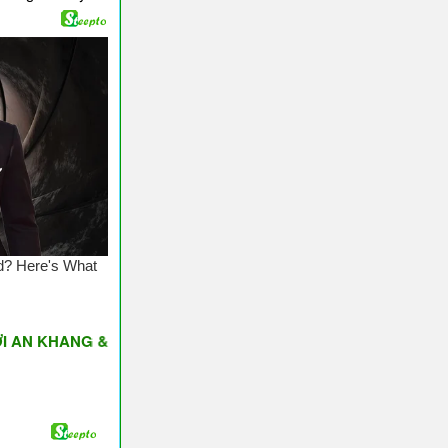
ANG & THỊNH VƯỢNG ♥ Have A Nice Day ♥