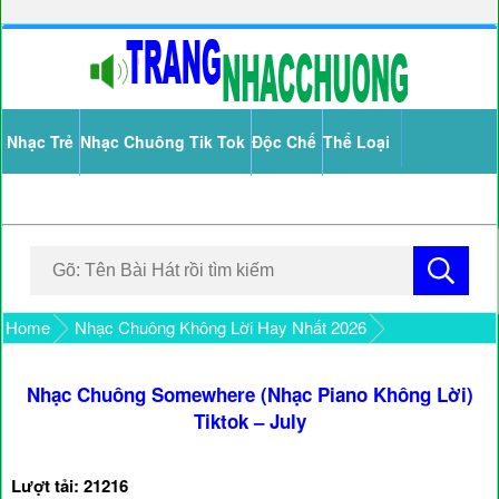
Nhạc Trẻ
Nhạc Chuông Tik Tok
Độc Chế
Thể Loại
Home
Nhạc Chuông Không Lời Hay Nhất 2026
Nhạc Chuông Somewhere (Nhạc Piano Không Lời)
Tiktok – July
Lượt tải: 21216