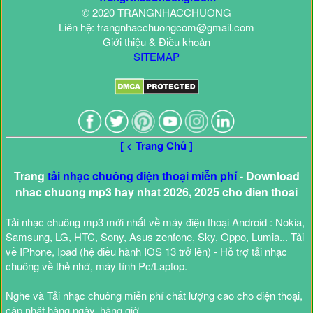
© 2020 TRANGNHACCHUONG
Liên hệ: trangnhacchuongcom@gmail.com
Giới thiệu & Điều khoản
SITEMAP
[ < Trang Chủ ]
Trang
tải nhạc chuông điện thoại miễn phí
- Download
nhac chuong mp3 hay nhat 2026, 2025 cho dien thoai
Tải nhạc chuông mp3 mới nhất về máy điện thoại Android : Nokia,
Samsung, LG, HTC, Sony, Asus zenfone, Sky, Oppo, Lumia... Tải
về IPhone, Ipad (hệ điều hành IOS 13 trở lên) - Hỗ trợ tải nhạc
chuông về thẻ nhớ, máy tính Pc/Laptop.
Nghe và Tải nhạc chuông miễn phí chất lượng cao cho điện thoại,
cập nhật hàng ngày, hàng giờ.