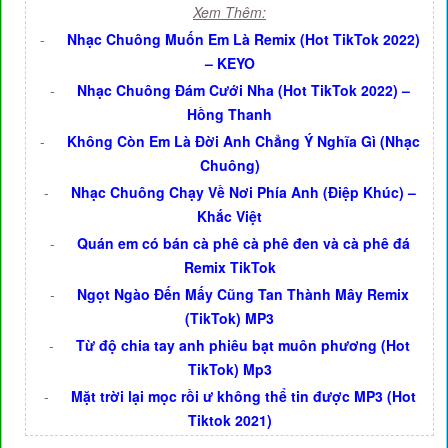
Xem Thêm:
-
Nhạc Chuông Muốn Em Là Remix (Hot TikTok 2022)
– KEYO
-
Nhạc Chuông Đám Cưới Nha (Hot TikTok 2022) –
Hồng Thanh
-
Không Còn Em Là Đời Anh Chẳng Ý Nghĩa Gì (Nhạc
Chuông)
-
Nhạc Chuông Chạy Về Nơi Phía Anh (Điệp Khúc) –
Khắc Việt
-
Quán em có bán cà phê cà phê đen và cà phê đá
Remix TikTok
-
Ngọt Ngào Đến Mấy Cũng Tan Thành Mây Remix
(TikTok) MP3
-
Từ độ chia tay anh phiêu bạt muôn phương (Hot
TikTok) Mp3
-
Mặt trời lại mọc rồi ư không thể tin được MP3 (Hot
Tiktok 2021)