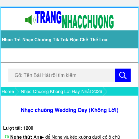
Nhạc Trẻ
Nhạc Chuông Tik Tok
Độc Chế
Thể Loại
Home
Nhạc Chuông Không Lời Hay Nhất 2026
Nhạc chuông Wedding Day (Không Lời)
Lượt tải: 1200
Nghe thử:
Ấn ▶ để Nghe và kéo xuống dưới có ô chữ