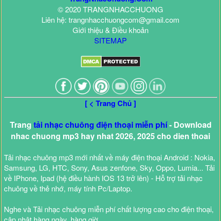
© 2020 TRANGNHACCHUONG
Liên hệ: trangnhacchuongcom@gmail.com
Giới thiệu & Điều khoản
SITEMAP
[ < Trang Chủ ]
Trang
tải nhạc chuông điện thoại miễn phí
- Download
nhac chuong mp3 hay nhat 2026, 2025 cho dien thoai
Tải nhạc chuông mp3 mới nhất về máy điện thoại Android : Nokia,
Samsung, LG, HTC, Sony, Asus zenfone, Sky, Oppo, Lumia... Tải
về IPhone, Ipad (hệ điều hành IOS 13 trở lên) - Hỗ trợ tải nhạc
chuông về thẻ nhớ, máy tính Pc/Laptop.
Nghe và Tải nhạc chuông miễn phí chất lượng cao cho điện thoại,
cập nhật hàng ngày, hàng giờ.