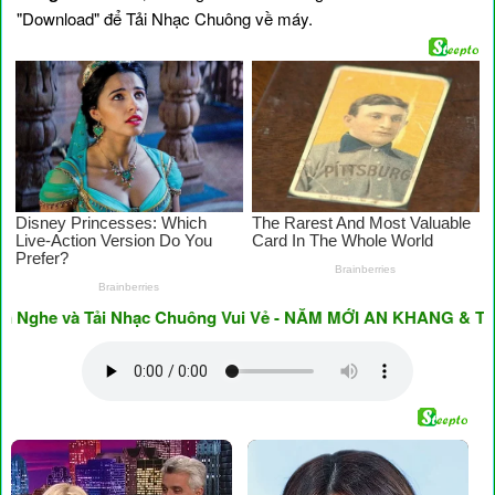
"Download" để Tải Nhạc Chuông về máy.
he và Tải Nhạc Chuông Vui Vẻ - NĂM MỚI AN KHANG & THỊNH 