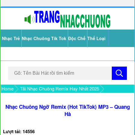
Nhạc Trẻ
Nhạc Chuông Tik Tok
Độc Chế
Thể Loại
Home
Tải Nhạc Chuông Remix Hay Nhất 2025
Nhạc Chuông Ngỡ Remix (Hot TikTok) MP3 – Quang
Hà
Lượt tải: 14556