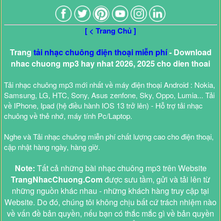
[ < Trang Chủ ]
Trang
tải nhạc chuông điện thoại miễn phí
- Download
nhac chuong mp3 hay nhat 2026, 2025 cho dien thoai
Tải nhạc chuông mp3 mới nhất về máy điện thoại Android : Nokia,
Samsung, LG, HTC, Sony, Asus zenfone, Sky, Oppo, Lumia... Tải
về IPhone, Ipad (hệ điều hành IOS 13 trở lên) - Hỗ trợ tải nhạc
chuông về thẻ nhớ, máy tính Pc/Laptop.
Nghe và Tải nhạc chuông miễn phí chất lượng cao cho điện thoại,
cập nhật hàng ngày, hàng giờ.
Note:
Tất cả những bài nhạc chuông mp3 trên Website
TrangNhacChuong.Com
được sưu tầm, gửi và tải lên từ
những nguồn khác nhau - những khách hàng truy cập tại
Website. Do đó, chúng tôi không chịu bất cứ trách nhiệm nào
về vấn đề bản quyền, nếu bạn có thắc mắc gì về bản quyền