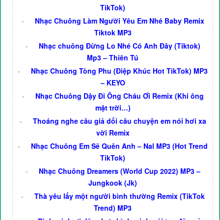
TikTok)
-
Nhạc Chuông Làm Người Yêu Em Nhé Baby Remix
Tiktok MP3
-
Nhạc chuông Đừng Lo Nhé Có Anh Đây (Tiktok)
Mp3 – Thiên Tú
-
Nhạc Chuông Tòng Phu (Điệp Khúc Hot TikTok) MP3
– KEYO
-
Nhạc Chuông Dậy Đi Ông Cháu Ơi Remix (Khi ông
mặt trời…)
-
Thoáng nghe câu giả dối câu chuyện em nói hơi xa
vời Remix
-
Nhạc Chuông Em Sẽ Quên Anh – Nal MP3 (Hot Trend
TikTok)
-
Nhạc Chuông Dreamers (World Cup 2022) MP3 –
Jungkook (Jk)
-
Thà yêu lấy một người bình thường Remix (TikTok
Trend) MP3