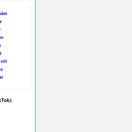
thầm
x
O
ân
)
3
 vời
no
ai
kTok):