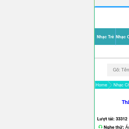
Nhạc Trẻ
Nhạc 
Home
Nhạc Ch
Th
Lượt tải: 33312
Nghe thử:
Ấn