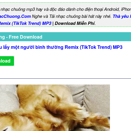
 nhạc chuông mp3 hay và độc đáo dành cho điện thoại Android, iPho
acChuong.Com
Nghe và Tải nhạc chuông bài hát này nhé.
Thà yêu 
emix (TikTok Trend) MP3
| Download Miễn Phí
.
ng - Free Download
u lấy một người bình thường Remix (TikTok Trend) MP3
load