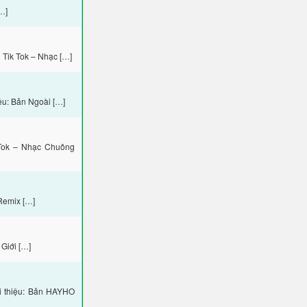
…]
Tik Tok – Nhạc […]
ệu: Bản Ngoài […]
Tok – Nhạc Chuông
Remix […]
Giới […]
i thiệu: Bản HAYHO