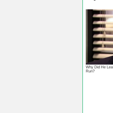
♥ Chú