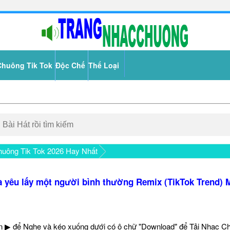
Chuông Tik Tok
Độc Chế
Thể Loại
uông Tik Tok 2026 Hay Nhất
à yêu lấy một người bình thường Remix (TikTok Trend) 
 ▶ để Nghe và kéo xuống dưới có ô chữ "Download" để Tải Nhạc C