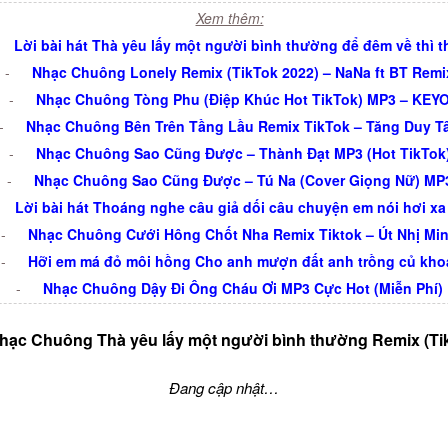
Xem thêm:
Lời bài hát Thà yêu lấy một người bình thường để đêm về thì 
-
Nhạc Chuông Lonely Remix (TikTok 2022) – NaNa ft BT Remi
-
Nhạc Chuông Tòng Phu (Điệp Khúc Hot TikTok) MP3 – KEY
-
Nhạc Chuông Bên Trên Tầng Lầu Remix TikTok – Tăng Duy T
-
Nhạc Chuông Sao Cũng Được – Thành Đạt MP3 (Hot TikTok
-
Nhạc Chuông Sao Cũng Được – Tú Na (Cover Giọng Nữ) MP
Lời bài hát Thoáng nghe câu giả dối câu chuyện em nói hơi xa
-
Nhạc Chuông Cưới Hông Chốt Nha Remix Tiktok – Út Nhị Mi
-
Hỡi em má đỏ môi hồng Cho anh mượn đất anh trồng củ kho
-
Nhạc Chuông Dậy Đi Ông Cháu Ơi MP3 Cực Hot (Miễn Phí)
hạc Chuông Thà yêu lấy một người bình thường Remix (Ti
Đang cập nhật…