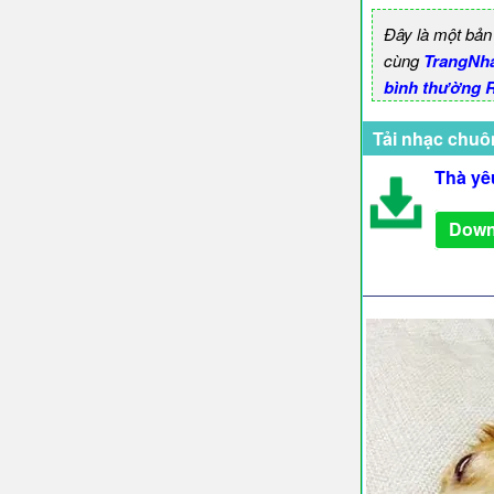
Đây là một bản
cùng
TrangNh
bình thường R
Tải nhạc chuô
Thà yê
Down