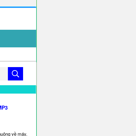
MP3
huông về máy.