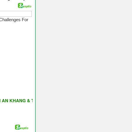
ANG & THỊNH VƯỢNG ♥ Have A Nice Day ♥