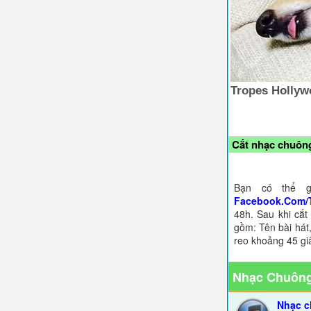
Cắt nhạc chuông
Bạn có thể g
Facebook.Com/
48h. Sau khi cắt
gồm: Tên bài hát,
reo khoảng 45 gi
Nhạc Chuông
Nhạc c