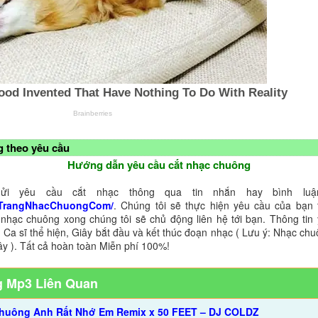
 theo yêu cầu
Hướng dẫn yêu cầu cắt nhạc chuông
ửi yêu cầu cắt nhạc thông qua tin nhắn hay bình luận
TrangNhacChuongCom/
. Chúng tôi sẽ thực hiện yêu cầu của bạn 
 nhạc chuông xong chúng tôi sẽ chủ động liên hệ tới bạn. Thông tin
 Ca sĩ thể hiện, Giây bắt đầu và kết thúc đoạn nhạc ( Lưu ý: Nhạc chu
ây ). Tất cả hoàn toàn Miễn phí 100%!
 Mp3 Liên Quan
huông Anh Rất Nhớ Em Remix x 50 FEET – DJ COLDZ