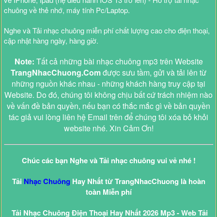
chuông về thẻ nhớ, máy tính Pc/Laptop.
Nghe và Tải nhạc chuông miễn phí chất lượng cao cho điện thoại,
cập nhật hàng ngày, hàng giờ.
Note:
Tất cả những bài nhạc chuông mp3 trên Website
TrangNhacChuong.Com
được sưu tầm, gửi và tải lên từ
những nguồn khác nhau - những khách hàng truy cập tại
Website. Do đó, chúng tôi không chịu bất cứ trách nhiệm nào
về vấn đề bản quyền, nếu bạn có thắc mắc gì về bản quyền
tác giả vui lòng liên hệ Email trên để chúng tôi xóa bỏ khỏi
website nhé. Xin Cảm Ơn!
Chúc các bạn Nghe và Tải nhạc chuông vui vẻ nhé !
Tải
Nhạc Chuông
Hay Nhất từ TrangNhacChuong là hoàn
toàn Miễn phí
Tải Nhạc Chuông Điện Thoại Hay Nhất 2026 Mp3 - Web Tải