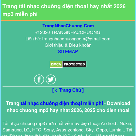
Trang tải nhạc chuông điện thoại hay nhất 2026
mp3 miễn phí
TrangNhacChuong.Com
© 2020 TRANGNHACCHUONG
Liên hệ: trangnhacchuongcom@gmail.com
Giới thiệu & Điều khoản
SITEMAP
[ < Trang Chủ ]
Trang
tải nhạc chuông điện thoại miễn phí
- Download
nhac chuong mp3 hay nhat 2026, 2025 cho dien thoai
Tải nhạc chuông mp3 mới nhất về máy điện thoại Android : Nokia,
Samsung, LG, HTC, Sony, Asus zenfone, Sky, Oppo, Lumia... Tải
về IPhone, Ipad (hệ điều hành IOS 13 trở lên) - Hỗ trợ tải nhạc