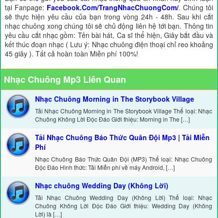
tại Fanpage:
Facebook.Com/TrangNhacChuongCom/
. Chúng tôi
sẽ thực hiện yêu cầu của bạn trong vòng 24h - 48h. Sau khi cắt
nhạc chuông xong chúng tôi sẽ chủ động liên hệ tới bạn. Thông tin
yêu cầu cắt nhạc gồm: Tên bài hát, Ca sĩ thể hiện, Giây bắt đầu và
kết thúc đoạn nhạc ( Lưu ý: Nhạc chuông điện thoại chỉ reo khoảng
45 giây ). Tất cả hoàn toàn Miễn phí 100%!
Nhạc Chuông Mp3 Liên Quan
Nhạc Chuông Morning in The Storybook Village
Tải Nhạc Chuông Morning in The Storybook Village Thể loại: Nhạc
Chuông Không Lời Độc Đáo Giới thiệu: Morning in The […]
Tải Nhạc Chuông Báo Thức Quân Đội Mp3 | Tải Miễn
Phí
Nhạc Chuông Báo Thức Quân Đội (MP3) Thể loại: Nhạc Chuông
Độc Đáo Hình thức: Tải Miễn phí về máy Android, […]
Nhạc chuông Wedding Day (Không Lời)
Tải Nhạc Chuông Wedding Day (Không Lời) Thể loại: Nhạc
Chuông Không Lời Độc Đáo Giới thiệu: Wedding Day (Không
Lời) là […]