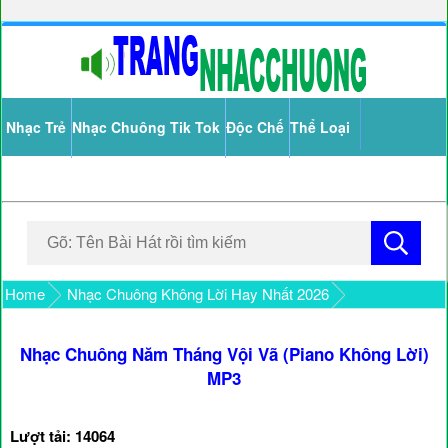
Nhạc Trẻ
Nhạc Chuông Tik Tok
Độc Chế
Thể Loại
Home
Nhạc Chuông Không Lời Hay Nhất 2026
Nhạc Chuông Năm Tháng Vội Vã (Piano Không Lời)
MP3
Lượt tải: 14064