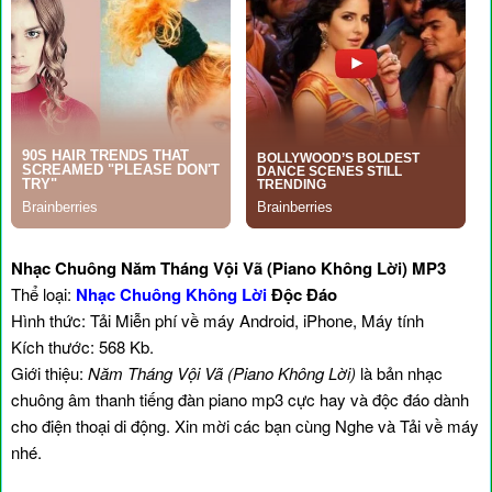
Nhạc Chuông Năm Tháng Vội Vã (Piano Không Lời) MP3
Thể loại:
Nhạc Chuông Không Lời
Độc Đáo
Hình thức: Tải Miễn phí về máy Android, iPhone, Máy tính
Kích thước: 568 Kb.
Giới thiệu:
Năm Tháng Vội Vã (Piano Không Lời)
là bản nhạc
chuông âm thanh tiếng đàn piano mp3 cực hay và độc đáo dành
cho điện thoại di động. Xin mời các bạn cùng Nghe và Tải về máy
nhé.