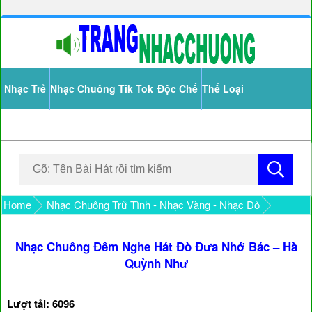
Nhạc Trẻ
Nhạc Chuông Tik Tok
Độc Chế
Thể Loại
Home
Nhạc Chuông Trữ Tình - Nhạc Vàng - Nhạc Đỏ
Nhạc Chuông Đêm Nghe Hát Đò Đưa Nhớ Bác – Hà
Quỳnh Như
Lượt tải: 6096