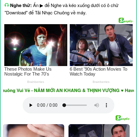
Nghe thử:
Ấn ▶ để Nghe và kéo xuống dưới có ô chữ
"Download" để Tải Nhạc Chuông về máy.
ông Vui Vẻ - NĂM MỚI AN KHANG & THỊNH VƯỢNG ♥ Have A Nic