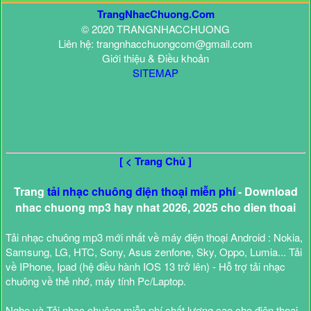
TrangNhacChuong.Com
© 2020 TRANGNHACCHUONG
Liên hệ: trangnhacchuongcom@gmail.com
Giới thiệu & Điều khoản
SITEMAP
[ < Trang Chủ ]
Trang
tải nhạc chuông điện thoại miễn phí
- Download
nhac chuong mp3 hay nhat 2026, 2025 cho dien thoai
Tải nhạc chuông mp3 mới nhất về máy điện thoại Android : Nokia,
Samsung, LG, HTC, Sony, Asus zenfone, Sky, Oppo, Lumia... Tải
về IPhone, Ipad (hệ điều hành IOS 13 trở lên) - Hỗ trợ tải nhạc
chuông về thẻ nhớ, máy tính Pc/Laptop.
Nghe và Tải nhạc chuông miễn phí chất lượng cao cho điện thoại,