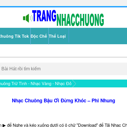
Chuông Tik Tok
Độc Chế
Thể Loại
uông Trữ Tình - Nhạc Vàng - Nhạc Đỏ
Nhạc Chuông Bậu Ơi Đừng Khóc – Phi Nhung
 ▶ để Nghe và kéo xuống dưới có ô chữ "Download" để Tải Nhạc C