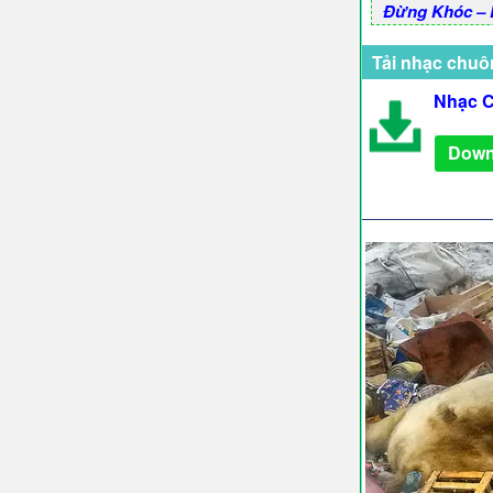
Đừng Khóc – 
Tải nhạc chuô
Nhạc C
Down