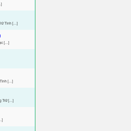
…]
rữ Tình […]
g
ạc […]
Tình […]
 Trữ […]
…]