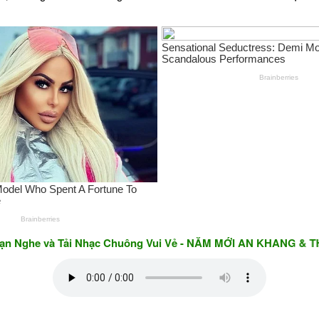
và Tải Nhạc Chuông Vui Vẻ - NĂM MỚI AN KHANG & THỊNH VƯỢ