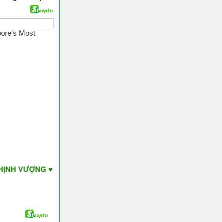
NG ♥ Have A Nice Day ♥