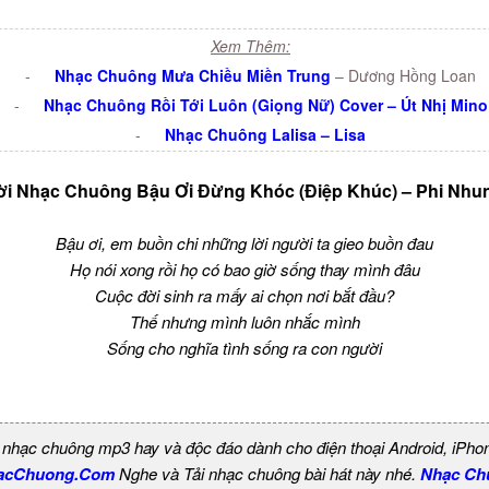
Xem Thêm:
-
Nhạc Chuông Mưa Chiều Miền Trung
– Dương Hồng Loan
-
Nhạc Chuông Rồi Tới Luôn (Giọng Nữ) Cover – Út Nhị Mino
-
Nhạc Chuông Lalisa – Lisa
ời Nhạc Chuông Bậu Ơi Đừng Khóc (Điệp Khúc) – Phi Nhu
Bậu ơi, em buồn chi những lời người ta gieo buồn đau
Họ nói xong rồi họ có bao giờ sống thay mình đâu
Cuộc đời sinh ra mấy ai chọn nơi bắt đầu?
Thế nhưng mình luôn nhắc mình
Sống cho nghĩa tình sống ra con người
 nhạc chuông mp3 hay và độc đáo dành cho điện thoại Android, iPho
acChuong.Com
Nghe và Tải nhạc chuông bài hát này nhé.
Nhạc Ch