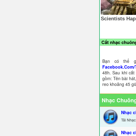
Cắt nhạc chuông
Bạn có thể g
Facebook.Com/
48h. Sau khi cắt
gồm: Tên bài hát,
reo khoảng 45 gi
Nhạc Chuông
Nhạc c
Tải Nhạc
Nhạc c