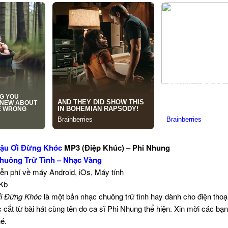
ậu Ơi Đừng Khóc
MP3 (Điệp Khúc) – Phi Nhung
huông Trữ Tình – Nhạc Vàng
iễn phí về máy Android, iOs, Máy tính
 Kb
i Đừng Khóc
là một bản nhạc chuông trữ tình hay dành cho điện thoạ
cắt từ bài hát cùng tên do ca sĩ Phi Nhung thể hiện. Xin mời các b
é.