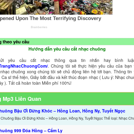
 theo yêu cầu
Hướng dẫn yêu cầu cắt nhạc chuông
ửi yêu cầu cắt nhạc thông qua tin nhắn hay bình luận
TrangNhacChuongCom/
. Chúng tôi sẽ thực hiện yêu cầu của bạn 
 nhạc chuông xong chúng tôi sẽ chủ động liên hệ tới bạn. Thông tin
 Ca sĩ thể hiện, Giây bắt đầu và kết thúc đoạn nhạc ( Lưu ý: Nhạc chu
ây ). Tất cả hoàn toàn Miễn phí 100%!
 Mp3 Liên Quan
huông Bậu Ơi Đừng Khóc – Hồng Loan, Hồng Ny, Tuyết Ngọc
 Chuông Bậu Ơi Đừng Khóc – Hồng Loan, Hồng Ny, Tuyết Ngọc Thể loại: Nhạc Ch
huông 999 Đóa Hồng – Cẩm Ly