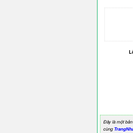
L
Đây là một bản
cùng
TrangNh