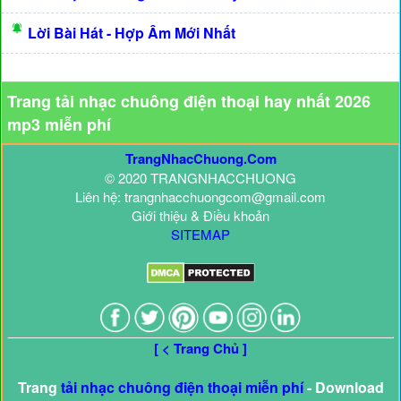
Lời Bài Hát - Hợp Âm Mới Nhất
Trang tải nhạc chuông điện thoại hay nhất 2026
mp3 miễn phí
TrangNhacChuong.Com
© 2020 TRANGNHACCHUONG
Liên hệ: trangnhacchuongcom@gmail.com
Giới thiệu & Điều khoản
SITEMAP
[ < Trang Chủ ]
Trang
tải nhạc chuông điện thoại miễn phí
- Download