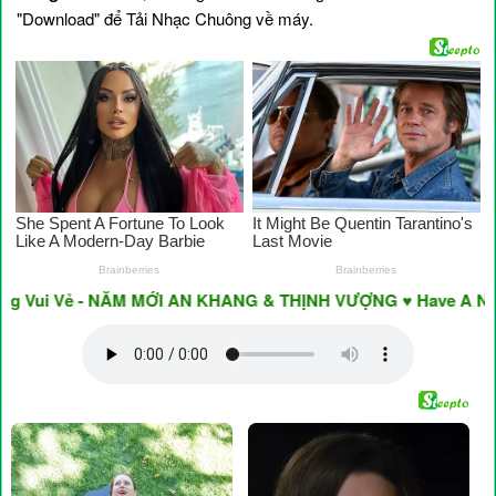
"Download" để Tải Nhạc Chuông về máy.
 Vui Vẻ - NĂM MỚI AN KHANG & THỊNH VƯỢNG ♥ Have A Nice D