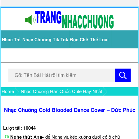
Nhạc Trẻ
Nhạc Chuông Tik Tok
Độc Chế
Thể Loại
Home
Nhạc Chuông Hàn Quốc Cute Hay Nhất
Nhạc Chuông Cold Blooded Dance Cover – Đức Phúc
Lượt tải: 10044
Nghe thử:
Ấn ▶ để Nghe và kéo xuống dưới có ô chữ