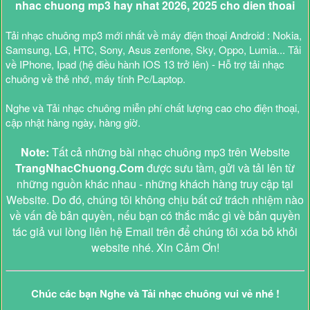
nhac chuong mp3 hay nhat 2026, 2025 cho dien thoai
Tải nhạc chuông mp3 mới nhất về máy điện thoại Android : Nokia,
Samsung, LG, HTC, Sony, Asus zenfone, Sky, Oppo, Lumia... Tải
về IPhone, Ipad (hệ điều hành IOS 13 trở lên) - Hỗ trợ tải nhạc
chuông về thẻ nhớ, máy tính Pc/Laptop.
Nghe và Tải nhạc chuông miễn phí chất lượng cao cho điện thoại,
cập nhật hàng ngày, hàng giờ.
Note:
Tất cả những bài nhạc chuông mp3 trên Website
TrangNhacChuong.Com
được sưu tầm, gửi và tải lên từ
những nguồn khác nhau - những khách hàng truy cập tại
Website. Do đó, chúng tôi không chịu bất cứ trách nhiệm nào
về vấn đề bản quyền, nếu bạn có thắc mắc gì về bản quyền
tác giả vui lòng liên hệ Email trên để chúng tôi xóa bỏ khỏi
website nhé. Xin Cảm Ơn!
Chúc các bạn Nghe và Tải nhạc chuông vui vẻ nhé !