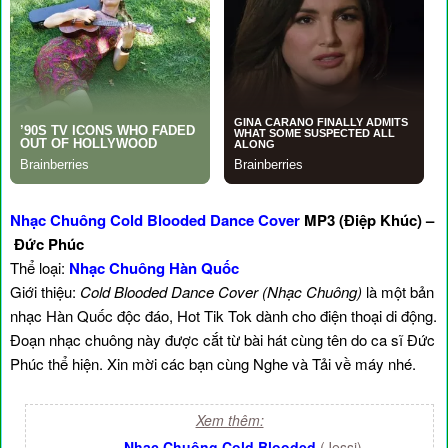
Nhạc Chuông Cold Blooded Dance Cover
MP3 (Điệp Khúc) –
Đức Phúc
Thể loại:
Nhạc Chuông Hàn Quốc
Giới thiệu:
Cold Blooded Dance Cover (Nhạc Chuông)
là một bản
nhạc Hàn Quốc độc đáo, Hot Tik Tok dành cho điện thoại di động.
Đoạn nhạc chuông này được cắt từ bài hát cùng tên do ca sĩ Đức
Phúc thể hiện. Xin mời các bạn cùng Nghe và Tải về máy nhé.
Xem thêm:
-
Nhạc Chuông Cold Blooded
(Jessi)