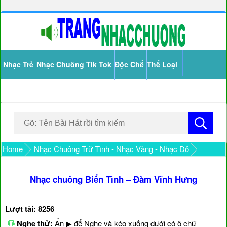
Nhạc Trẻ
Nhạc Chuông Tik Tok
Độc Chế
Thể Loại
Home
Nhạc Chuông Trữ Tình - Nhạc Vàng - Nhạc Đỏ
Nhạc chuông Biển Tình – Đàm Vĩnh Hưng
Lượt tải: 8256
Nghe thử:
Ấn ▶ để Nghe và kéo xuống dưới có ô chữ