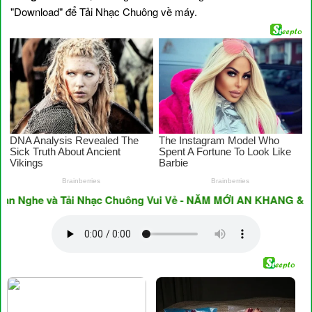
"Download" để Tải Nhạc Chuông về máy.
Nghe và Tải Nhạc Chuông Vui Vẻ - NĂM MỚI AN KHANG & THỊN