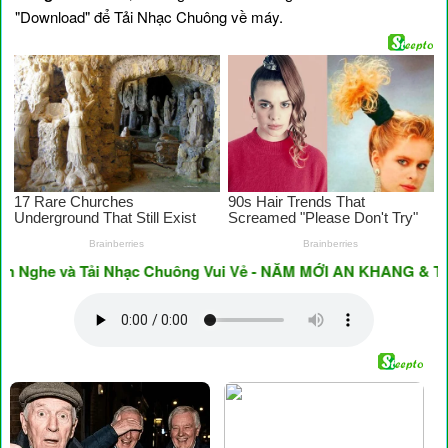
"Download" để Tải Nhạc Chuông về máy.
he và Tải Nhạc Chuông Vui Vẻ - NĂM MỚI AN KHANG & THỊNH 