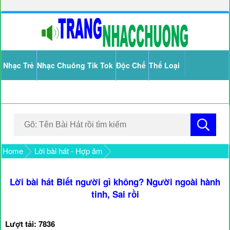
Nhạc Trẻ
Nhạc Chuông Tik Tok
Độc Chế
Thể Loại
Home
Lời bài hát - Hợp âm
Lời bài hát Biết người gì không? Người ngoài hành
tinh, Sai rồi
Lượt tải: 7836