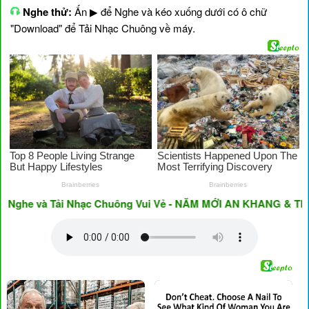
Nghe thử:
Ấn ▶ để Nghe và kéo xuống dưới có ô chữ
"Download" để Tải Nhạc Chuông về máy.
e và Tải Nhạc Chuông Vui Vẻ - NĂM MỚI AN KHANG & THỊNH V