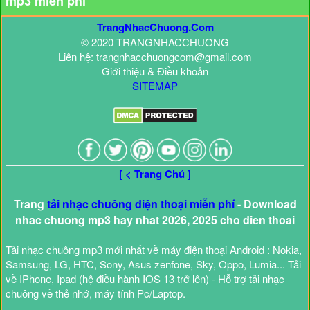
mp3 miễn phí
TrangNhacChuong.Com
© 2020 TRANGNHACCHUONG
Liên hệ: trangnhacchuongcom@gmail.com
Giới thiệu & Điều khoản
SITEMAP
[ < Trang Chủ ]
Trang
tải nhạc chuông điện thoại miễn phí
- Download
nhac chuong mp3 hay nhat 2026, 2025 cho dien thoai
Tải nhạc chuông mp3 mới nhất về máy điện thoại Android : Nokia,
Samsung, LG, HTC, Sony, Asus zenfone, Sky, Oppo, Lumia... Tải
về IPhone, Ipad (hệ điều hành IOS 13 trở lên) - Hỗ trợ tải nhạc
chuông về thẻ nhớ, máy tính Pc/Laptop.