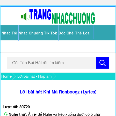
Nhạc Trẻ
Nhạc Chuông Tik Tok
Độc Chế
Thể Loại
Home
Lời bài hát - Hợp âm
Lời bài hát Khi Mà Ronboogz (Lyrics)
Lượt tải: 30720
Nghe thử:
Ấn ▶ để Nghe và kéo xuống dưới có ô chữ