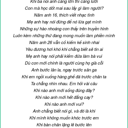
Khi ba nói anh càng lớn thì càng lười
Con mà học dốt mai sau lấy gì làm người?
Năm anh 16, thích viết nhạc tình
Mẹ anh hay nói đừng để nó lừa gạt mình
Những sự hào nhoáng con thấy trên truyền hình
Luôn kèm những thứ đang mong muốn làm phiền mình
Năm anh 26 vẫn cố kiếm kế sinh nhai
Yêu đương hơi khó khi chẳng biết sẽ tin ai
Mẹ anh hay nói phải kiếm đứa làm bà vui
Dù con mới chính là người cùng họ già cỗi
Anh bước lân la, ngay trước sân ga
Khi em ngồi xuống hàng ghế đá trước chân ta
Ta chẳng nhìn nhau. Em hỏi vài câu
Khi nào anh mới sống đúng đây?
Khi nào anh mới hết đắng cay?
Khi nào anh mới vui?
Anh chẳng biết nói gì, và đó là khi
Khi mình không muốn khóc trước em
Khi bàn chân lặng lẽ bước lên