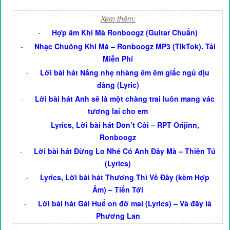
Xem thêm:
-
Hợp âm Khi Mà Ronboogz (Guitar Chuẩn)
-
Nhạc Chuông Khi Mà – Ronboogz MP3 (TikTok). Tải
Miễn Phí
-
Lời bài hát Nắng nhẹ nhàng êm êm giấc ngủ dịu
dàng (Lyric)
-
Lời bài hát Anh sẽ là một chàng trai luôn mang vác
tương lai cho em
-
Lyrics, Lời bài hát Don’t Côi – RPT Orijinn,
Ronboogz
-
Lời bài hát Đừng Lo Nhé Có Anh Đây Mà – Thiên Tú
(Lyrics)
-
Lyrics, Lời bài hát Thương Thì Về Đây (kèm Hợp
Âm) – Tiến Tới
-
Lời bài hát Gái Huế on đờ mai (Lyrics) – Và đây là
Phương Lan