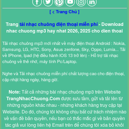
[ < Trang Chủ ]
Trang
tải nhạc chuông điện thoại miễn phí
- Download
nhac chuong mp3 hay nhat 2026, 2025 cho dien thoai
Tải nhạc chuông mp3 mới nhất về máy điện thoại Android : Nokia,
Samsung, LG, HTC, Sony, Asus zenfone, Sky, Oppo, Lumia... Tải
về IPhone, Ipad (hệ điều hành IOS 13 trở lên) - Hỗ trợ tải nhạc
chuông về thẻ nhớ, máy tính Pc/Laptop.
Nghe và Tải nhạc chuông miễn phí chất lượng cao cho điện thoại,
cập nhật hàng ngày, hàng giờ.
Note:
Tất cả những bài nhạc chuông mp3 trên Website
TrangNhacChuong.Com
được sưu tầm, gửi và tải lên từ
những nguồn khác nhau - những khách hàng truy cập tại
Website. Do đó, chúng tôi không chịu bất cứ trách nhiệm nào
về vấn đề bản quyền, nếu bạn có thắc mắc gì về bản quyền
tác giả vui lòng liên hệ Email trên để chúng tôi xóa bỏ khỏi