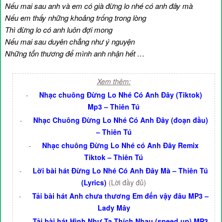
Nếu mai sau anh và em có già đừng lo nhé có anh đây mà
Nếu em thấy những khoảng trống trong lòng
Thì đừng lo có anh luôn đợi mong
Nếu mai sau duyên chẳng như ý nguyện
Những tổn thương để mình anh nhận hết …
Xem thêm:
-
Nhạc chuông Đừng Lo Nhé Có Anh Đây (Tiktok)
Mp3 – Thiên Tú
-
Nhạc Chuông Đừng Lo Nhé Có Anh Đây (đoạn đầu)
– Thiên Tú
-
Nhạc chuông Đừng Lo Nhé có Anh Đây Remix
Tiktok – Thiên Tú
-
Lời bài hát Đừng Lo Nhé Có Anh Đây Mà – Thiên Tú
(Lyrics)
(Lời đầy đủ)
-
Tải bài hát Anh chưa thương Em đến vậy đâu MP3 –
Lady Mây
-
Tải bài hát Hình Như Ta Thích Nhau (speed up) MP3