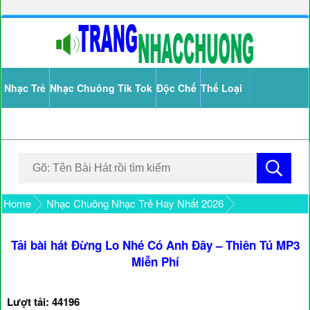
Nhạc Trẻ
Nhạc Chuông Tik Tok
Độc Chế
Thể Loại
Home
Nhạc Chuông Nhạc Trẻ Hay Nhất 2026
Tải bài hát Đừng Lo Nhé Có Anh Đây – Thiên Tú MP3
Miễn Phí
Lượt tải: 44196