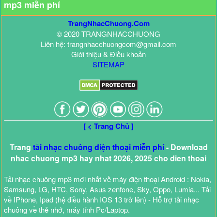
mp3 miễn phí
TrangNhacChuong.Com
© 2020 TRANGNHACCHUONG
Liên hệ: trangnhacchuongcom@gmail.com
Giới thiệu & Điều khoản
SITEMAP
[ < Trang Chủ ]
Trang
tải nhạc chuông điện thoại miễn phí
- Download
nhac chuong mp3 hay nhat 2026, 2025 cho dien thoai
Tải nhạc chuông mp3 mới nhất về máy điện thoại Android : Nokia,
Samsung, LG, HTC, Sony, Asus zenfone, Sky, Oppo, Lumia... Tải
về IPhone, Ipad (hệ điều hành IOS 13 trở lên) - Hỗ trợ tải nhạc
chuông về thẻ nhớ, máy tính Pc/Laptop.