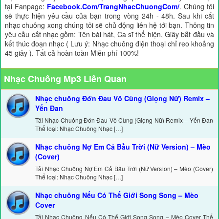
tại Fanpage:
Facebook.Com/TrangNhacChuongCom/
. Chúng tôi
sẽ thực hiện yêu cầu của bạn trong vòng 24h - 48h. Sau khi cắt
nhạc chuông xong chúng tôi sẽ chủ động liên hệ tới bạn. Thông tin
yêu cầu cắt nhạc gồm: Tên bài hát, Ca sĩ thể hiện, Giây bắt đầu và
kết thúc đoạn nhạc ( Lưu ý: Nhạc chuông điện thoại chỉ reo khoảng
45 giây ). Tất cả hoàn toàn Miễn phí 100%!
Nhạc Chuông Mp3 Liên Quan
Nhạc chuông Đớn Đau Vô Cùng (Giọng Nữ) Remix –
Yến Đan
Tải Nhạc Chuông Đớn Đau Vô Cùng (Giọng Nữ) Remix – Yến Đan
Thể loại: Nhạc Chuông Nhạc […]
Nhạc chuông Nợ Em Cả Bầu Trời (Nữ Version) – Mèo
(Cover)
Tải Nhạc Chuông Nợ Em Cả Bầu Trời (Nữ Version) – Mèo (Cover)
Thể loại: Nhạc Chuông Nhạc […]
Nhạc chuông Nếu Có Thế Giới Song Song – Mèo
Cover
Tải Nhạc Chuông Nếu Có Thế Giới Song Song – Mèo Cover Thể