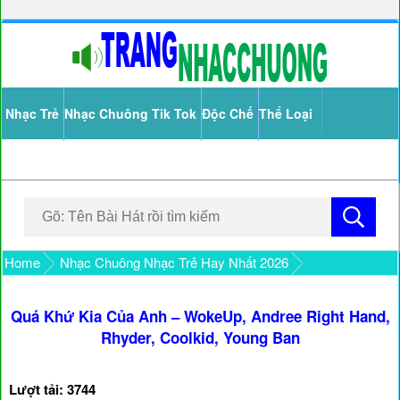
Nhạc Trẻ
Nhạc Chuông Tik Tok
Độc Chế
Thể Loại
Home
Nhạc Chuông Nhạc Trẻ Hay Nhất 2026
Quá Khứ Kia Của Anh – WokeUp, Andree Right Hand,
Rhyder, Coolkid, Young Ban
Lượt tải: 3744