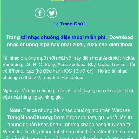
[ < Trang Chủ ]
Trang
tải nhạc chuông điện thoại miễn phí
- Download
nhac chuong mp3 hay nhat 2026, 2025 cho dien thoai
Tải nhạc chuông mp3 mới nhất về máy điện thoại Android : Nokia,
Samsung, LG, HTC, Sony, Asus zenfone, Sky, Oppo, Lumia... Tải
về IPhone, Ipad (hệ điều hành IOS 13 trở lên) - Hỗ trợ tải nhạc
chuông về thẻ nhớ, máy tính Pc/Laptop.
Nghe và Tải nhạc chuông miễn phí chất lượng cao cho điện thoại,
cập nhật hàng ngày, hàng giờ.
Note:
Tất cả những bài nhạc chuông mp3 trên Website
TrangNhacChuong.Com
được sưu tầm, gửi và tải lên từ
những nguồn khác nhau - những khách hàng truy cập tại
Website. Do đó, chúng tôi không chịu bất cứ trách nhiệm nào
về vấn đề bản quyền, nếu bạn có thắc mắc gì về bản quyền