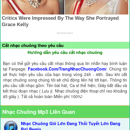
Cắt nhạc chuông theo yêu cầu
Hướng dẫn yêu cầu cắt nhạc chuông
Bạn có thể gửi yêu cầu cắt nhạc thông qua tin nhắn hay bình luận
tại Fanpage:
Facebook.Com/TrangNhacChuongCom/
. Chúng tôi
sẽ thực hiện yêu cầu của bạn trong vòng 24h - 48h. Sau khi cắt
nhạc chuông xong chúng tôi sẽ chủ động liên hệ tới bạn. Thông tin
yêu cầu cắt nhạc gồm: Tên bài hát, Ca sĩ thể hiện, Giây bắt đầu và
kết thúc đoạn nhạc ( Lưu ý: Nhạc chuông điện thoại chỉ reo khoảng
45 giây ). Tất cả hoàn toàn Miễn phí 100%!
Nhạc Chuông Mp3 Liên Quan
Nhạc Chuông Gió Lớn Đang Thổi Tuyết Lớn Đang
Rơi Remix