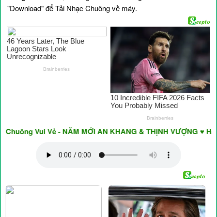
"Download" để Tải Nhạc Chuông về máy.
Chuông Vui Vẻ - NĂM MỚI AN KHANG & THỊNH VƯỢNG ♥ Have A 