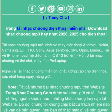
[ < Trang Chủ ]
Trang
tải nhạc chuông điện thoại miễn phí
- Download
nhac chuong mp3 hay nhat 2026, 2025 cho dien thoai
Tải nhạc chuông mp3 mới nhất về máy điện thoại Android : Nokia,
Samsung, LG, HTC, Sony, Asus zenfone, Sky, Oppo, Lumia... Tải
về IPhone, Ipad (hệ điều hành IOS 13 trở lên) - Hỗ trợ tải nhạc
chuông về thẻ nhớ, máy tính Pc/Laptop.
Nghe và Tải nhạc chuông miễn phí chất lượng cao cho điện thoại,
cập nhật hàng ngày, hàng giờ.
Note:
Tất cả những bài nhạc chuông mp3 trên Website
TrangNhacChuong.Com
được sưu tầm, gửi và tải lên từ
những nguồn khác nhau - những khách hàng truy cập tại
Website. Do đó, chúng tôi không chịu bất cứ trách nhiệm nào
về vấn đề bản quyền, nếu bạn có thắc mắc gì về bản quyền