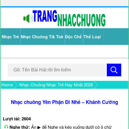
Nhạc Trẻ
Nhạc Chuông Tik Tok
Độc Chế
Thể Loại
Home
Nhạc Chuông Nhạc Trẻ Hay Nhất 2026
Nhạc chuông Yên Phận Đi Nhé – Khánh Cường
Lượt tải: 2604
Nghe thử:
Ấn ▶ để Nghe và kéo xuống dưới có ô chữ