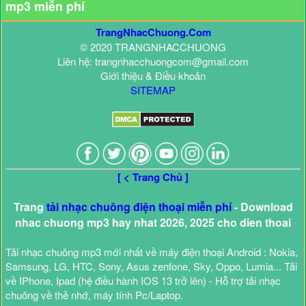
mp3 miễn phí
TrangNhacChuong.Com
© 2020 TRANGNHACCHUONG
Liên hệ: trangnhacchuongcom@gmail.com
Giới thiệu & Điều khoản
SITEMAP
[ < Trang Chủ ]
Trang
tải nhạc chuông điện thoại miễn phí
- Download
nhac chuong mp3 hay nhat 2026, 2025 cho dien thoai
Tải nhạc chuông mp3 mới nhất về máy điện thoại Android : Nokia,
Samsung, LG, HTC, Sony, Asus zenfone, Sky, Oppo, Lumia... Tải
về IPhone, Ipad (hệ điều hành IOS 13 trở lên) - Hỗ trợ tải nhạc
chuông về thẻ nhớ, máy tính Pc/Laptop.