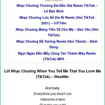
-
Nhạc Chuông Thương Em Đến Già Remix TikTok –
Lê Bảo Bình
-
Nhạc Chuông Lưu Số Em Đi Remix (Hot TikTok
2021) – V.P.Tiên
-
Nhạc Chuông Mang Tiền Về Cho Mẹ – Đen Vâu (Hot
TikTok)
-
Nhạc Chuông Đế Vương Remix (Hot Tiktok) – Đình
Dũng
-
Ngọt Ngào Đến Mấy Cũng Tan Thành Mây Remix
(TikTok) MP3
Lời Nhạc Chuông When You Tell Me That You Love Me
(TikTok) – Westlife:
And baby
Everytime you touch me
I become a hero
I’ll make you safe