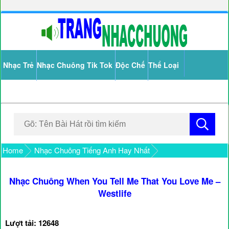
Nhạc Trẻ
Nhạc Chuông Tik Tok
Độc Chế
Thể Loại
Home
Nhạc Chuông Tiếng Anh Hay Nhất
Nhạc Chuông When You Tell Me That You Love Me –
Westlife
Lượt tải: 12648