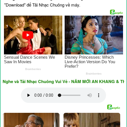
"Download" để Tải Nhạc Chuông về máy.
e và Tải Nhạc Chuông Vui Vẻ - NĂM MỚI AN KHANG & THỊNH V