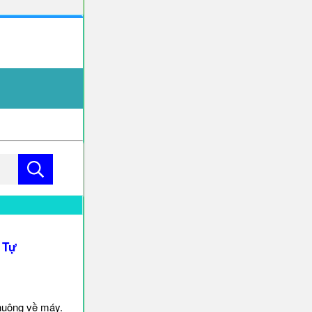
 Tự
huông về máy.