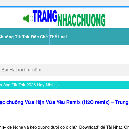
Chuông Tik Tok
Độc Chế
Thể Loại
uông Tik Tok 2026 Hay Nhất
ạc chuông Vừa Hận Vừa Yêu Remix (H2O remix) – Trung
 ▶ để Nghe và kéo xuống dưới có ô chữ "Download" để Tải Nhạc C