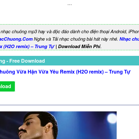
…
 nhạc chuông mp3 hay và độc đáo dành cho điện thoại Android, iPho
acChuong.Com
Nghe và Tải nhạc chuông bài hát này nhé.
Nhạc ch
 (H2O remix) – Trung Tự
| Download Miễn Phí
.
ng - Free Download
huông Vừa Hận Vừa Yêu Remix (H2O remix) – Trung Tự
load