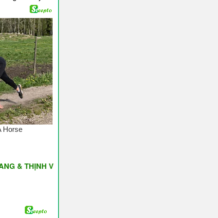
HỊNH VƯỢNG ♥ Have A Nice Day ♥