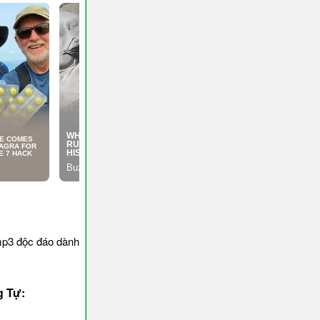
mp3 độc đáo dành
g Tự: