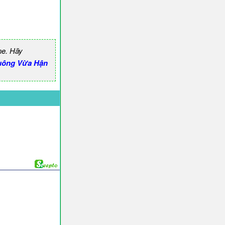
ne. Hãy
uông Vừa Hận