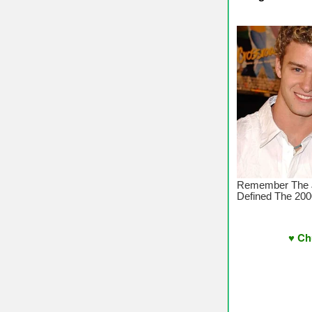
♥ Chúc Các Bạ