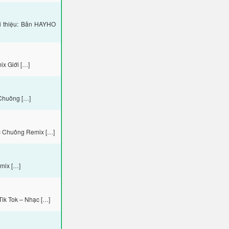
i thiệu: Bản HAYHO
x Giới […]
Chuông […]
c Chuông Remix […]
mix […]
ik Tok – Nhạc […]