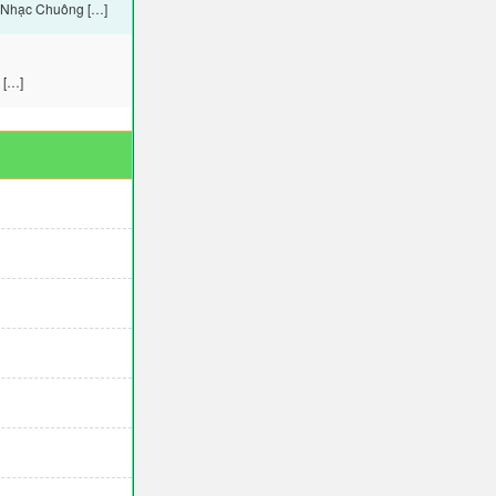
– Nhạc Chuông […]
 […]