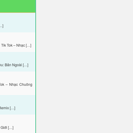
…]
Tik Tok – Nhạc […]
ệu: Bản Ngoài […]
Tok – Nhạc Chuông
Remix […]
Giới […]