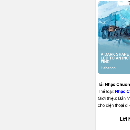
Tải Nhạc Chuôn
Thể loại:
Nhạc C
Giới thiệu: Bản
V
cho điện thoại d
Lời 