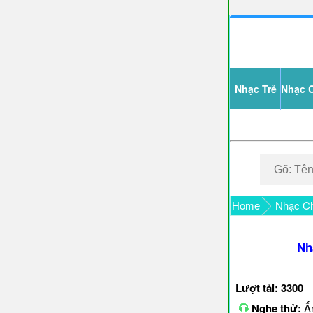
Nhạc Trẻ
Nhạc 
Home
Nhạc Ch
Nh
Lượt tải: 3300
Nghe thử:
Ấn