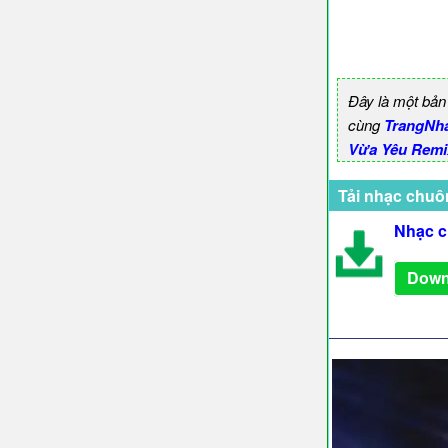
Đây là một bản
cùng
TrangNh
Vừa Yêu Remix
Tải nhạc chuô
Nhạc c
Down