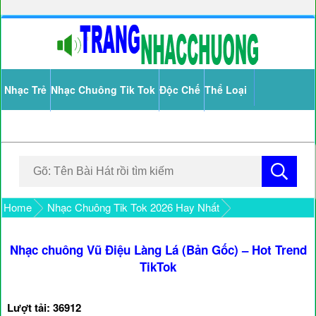
Nhạc Trẻ
Nhạc Chuông Tik Tok
Độc Chế
Thể Loại
Home
Nhạc Chuông Tik Tok 2026 Hay Nhất
Nhạc chuông Vũ Điệu Làng Lá (Bản Gốc) – Hot Trend
TikTok
Lượt tải: 36912