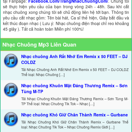
tại Fanpage:
Facebook.Com/TrangNhacChuongCom/
. Chúng tôi
sẽ thực hiện yêu cầu của bạn trong vòng 24h - 48h. Sau khi cắt
nhạc chuông xong chúng tôi sẽ chủ động liên hệ tới bạn. Thông tin
yêu cầu cắt nhạc gồm: Tên bài hát, Ca sĩ thể hiện, Giây bắt đầu và
kết thúc đoạn nhạc ( Lưu ý: Nhạc chuông điện thoại chỉ reo khoảng
45 giây ). Tất cả hoàn toàn Miễn phí 100%!
Nhạc Chuông Mp3 Liên Quan
Nhạc chuông Anh Rất Nhớ Em Remix x 50 FEET – DJ
COLDZ
Tải Nhạc Chuông Anh Rất Nhớ Em Remix x 50 FEET – DJ COLDZ
Thể loại: Nhạc Chuông […]
Nhạc chuông Khuôn Mặt Đáng Thương Remix – Sơn
Tùng M-TP
Tải Nhạc Chuông Khuôn Mặt Đáng Thương Remix – Sơn Tùng M-
TP Thể loại: Nhạc Chuông Tik Tok – Nhạc […]
Nhạc chuông Khó Giữ Chân Thành Remix – Gurbane
Tải Nhạc Chuông Khó Giữ Chân Thành Remix – Gurbane Thể
loại: Nhạc Chuông Tik Tok – Nhạc Chuông Remix Giới […]