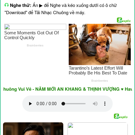
Nghe thử:
Ấn ▶ để Nghe và kéo xuống dưới có ô chữ
"Download" để Tải Nhạc Chuông về máy.
uông Vui Vẻ - NĂM MỚI AN KHANG & THỊNH VƯỢNG ♥ Have A Ni