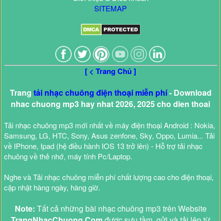
SITEMAP
[ < Trang Chủ ]
Trang
tải nhạc chuông điện thoại miễn phí
- Download
nhac chuong mp3 hay nhat 2026, 2025 cho dien thoai
Tải nhạc chuông mp3 mới nhất về máy điện thoại Android : Nokia,
Samsung, LG, HTC, Sony, Asus zenfone, Sky, Oppo, Lumia... Tải
về IPhone, Ipad (hệ điều hành IOS 13 trở lên) - Hỗ trợ tải nhạc
chuông về thẻ nhớ, máy tính Pc/Laptop.
Nghe và Tải nhạc chuông miễn phí chất lượng cao cho điện thoại,
cập nhật hàng ngày, hàng giờ.
Note:
Tất cả những bài nhạc chuông mp3 trên Website
TrangNhacChuong.Com
được sưu tầm, gửi và tải lên từ