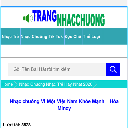
Nhạc Trẻ
Nhạc Chuông Tik Tok
Độc Chế
Thể Loại
Home
Nhạc Chuông Nhạc Trẻ Hay Nhất 2026
Nhạc chuông Vì Một Việt Nam Khỏe Mạnh – Hòa
Minzy
Lượt tải: 3828