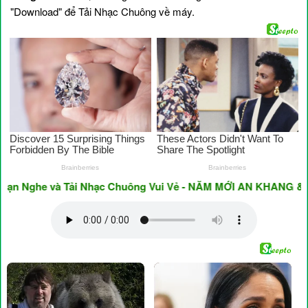
"Download" để Tải Nhạc Chuông về máy.
 Nghe và Tải Nhạc Chuông Vui Vẻ - NĂM MỚI AN KHANG & THỊ