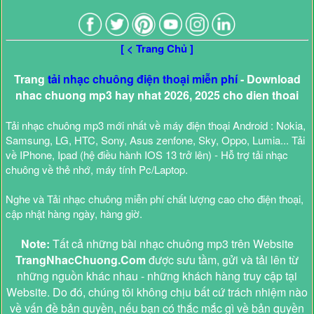
[ < Trang Chủ ]
Trang
tải nhạc chuông điện thoại miễn phí
- Download
nhac chuong mp3 hay nhat 2026, 2025 cho dien thoai
Tải nhạc chuông mp3 mới nhất về máy điện thoại Android : Nokia,
Samsung, LG, HTC, Sony, Asus zenfone, Sky, Oppo, Lumia... Tải
về IPhone, Ipad (hệ điều hành IOS 13 trở lên) - Hỗ trợ tải nhạc
chuông về thẻ nhớ, máy tính Pc/Laptop.
Nghe và Tải nhạc chuông miễn phí chất lượng cao cho điện thoại,
cập nhật hàng ngày, hàng giờ.
Note:
Tất cả những bài nhạc chuông mp3 trên Website
TrangNhacChuong.Com
được sưu tầm, gửi và tải lên từ
những nguồn khác nhau - những khách hàng truy cập tại
Website. Do đó, chúng tôi không chịu bất cứ trách nhiệm nào
về vấn đề bản quyền, nếu bạn có thắc mắc gì về bản quyền