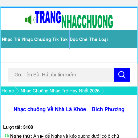
Nhạc Trẻ
Nhạc Chuông Tik Tok
Độc Chế
Thể Loại
Home
Nhạc Chuông Nhạc Trẻ Hay Nhất 2026
Nhạc chuông Về Nhà Là Khỏe – Bích Phương
Lượt tải: 3108
Nghe thử:
Ấn ▶ để Nghe và kéo xuống dưới có ô chữ