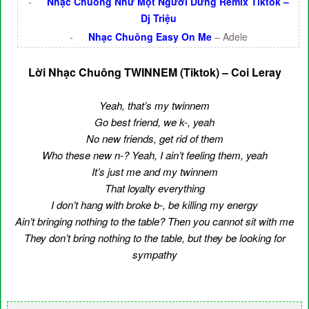
-
Nhạc Chuông Như Một Người Dưng Remix Tiktok –
Dj Triệu
-
Nhạc Chuông Easy On Me
– Adele
Lời Nhạc Chuông TWINNEM (Tiktok) – Coi Leray
Yeah, that’s my twinnem
Go best friend, we k-, yeah
No new friends, get rid of them
Who these new n-? Yeah, I ain’t feeling them, yeah
It’s just me and my twinnem
That loyalty everything
I don’t hang with broke b-, be killing my energy
Ain’t bringing nothing to the table? Then you cannot sit with me
They don’t bring nothing to the table, but they be looking for
sympathy