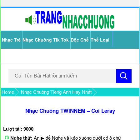
Nhạc Trẻ
Nhạc Chuông Tik Tok
Độc Chế
Thể Loại
Home
Nhạc Chuông Tiếng Anh Hay Nhất
Nhạc Chuông TWINNEM – Coi Leray
Lượt tải: 9000
Nghe thử:
Ấn ▶ để Nghe và kéo xuống dưới có ô chữ