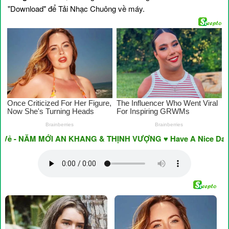
"Download" để Tải Nhạc Chuông về máy.
 - NĂM MỚI AN KHANG & THỊNH VƯỢNG ♥ Have A Nice Day ♥