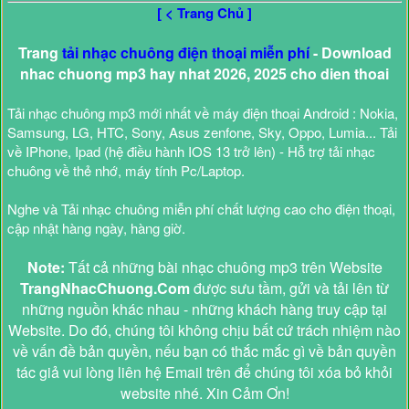
[ < Trang Chủ ]
Trang
tải nhạc chuông điện thoại miễn phí
- Download
nhac chuong mp3 hay nhat 2026, 2025 cho dien thoai
Tải nhạc chuông mp3 mới nhất về máy điện thoại Android : Nokia,
Samsung, LG, HTC, Sony, Asus zenfone, Sky, Oppo, Lumia... Tải
về IPhone, Ipad (hệ điều hành IOS 13 trở lên) - Hỗ trợ tải nhạc
chuông về thẻ nhớ, máy tính Pc/Laptop.
Nghe và Tải nhạc chuông miễn phí chất lượng cao cho điện thoại,
cập nhật hàng ngày, hàng giờ.
Note:
Tất cả những bài nhạc chuông mp3 trên Website
TrangNhacChuong.Com
được sưu tầm, gửi và tải lên từ
những nguồn khác nhau - những khách hàng truy cập tại
Website. Do đó, chúng tôi không chịu bất cứ trách nhiệm nào
về vấn đề bản quyền, nếu bạn có thắc mắc gì về bản quyền
tác giả vui lòng liên hệ Email trên để chúng tôi xóa bỏ khỏi
website nhé. Xin Cảm Ơn!