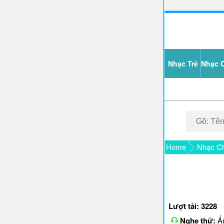
Nhạc Trẻ
Nhạc 
Home
Nhạc Ch
Lượt tải: 3228
Nghe thử:
Ấn