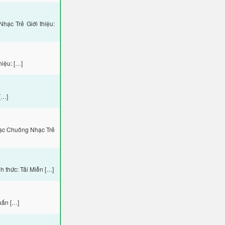
ạc Trẻ Giới thiệu:
iệu: […]
[…]
hạc Chuông Nhạc Trẻ
 thức: Tải Miễn […]
uấn […]