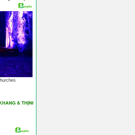
 THỊNH VƯỢNG ♥ Have A Nice Day ♥