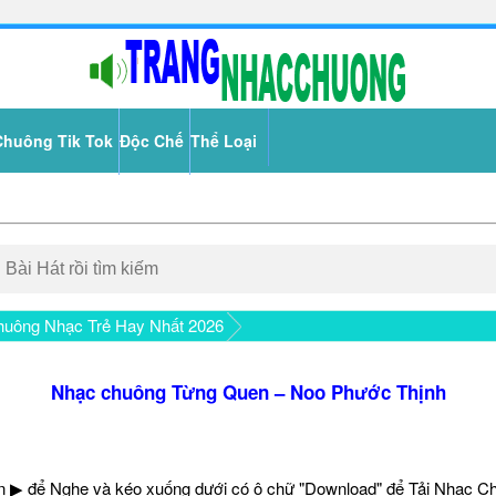
Chuông Tik Tok
Độc Chế
Thể Loại
uông Nhạc Trẻ Hay Nhất 2026
Nhạc chuông Từng Quen – Noo Phước Thịnh
 ▶ để Nghe và kéo xuống dưới có ô chữ "Download" để Tải Nhạc C