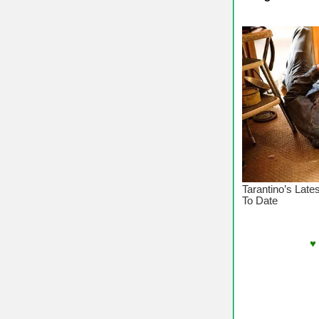
♥ Chúc Các