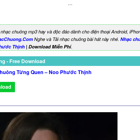
…
 nhạc chuông mp3 hay và độc đáo dành cho điện thoại Android, iPho
acChuong.Com
Nghe và Tải nhạc chuông bài hát này nhé.
Nhạc ch
hước Thịnh
| Download Miễn Phí
.
ng - Free Download
huông Từng Quen – Noo Phước Thịnh
load