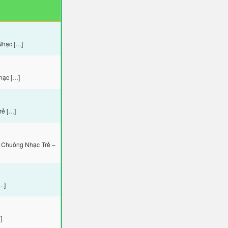
Nhạc […]
hạc […]
rẻ […]
 Chuông Nhạc Trẻ –
…]
]