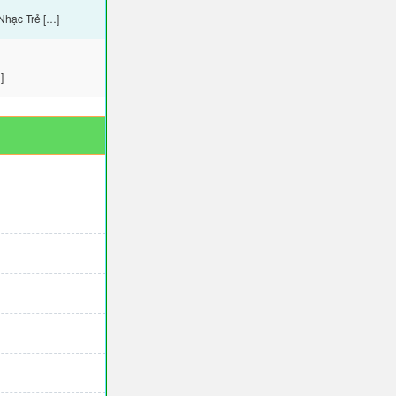
Nhạc Trẻ […]
]