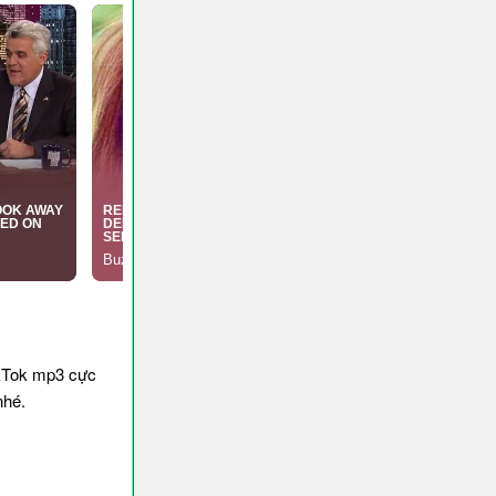
kTok mp3 cực
nhé.