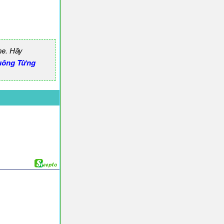
ne. Hãy
uông Từng