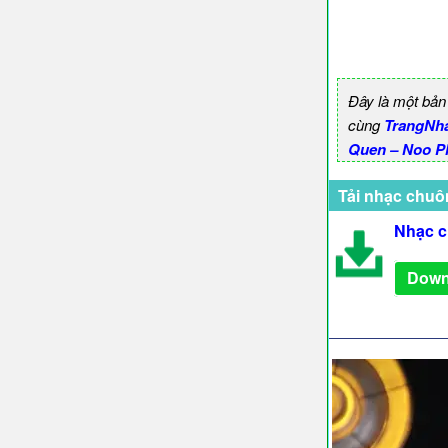
Đây là một bản
cùng
TrangNh
Quen – Noo P
Tải nhạc chuô
Nhạc c
Down