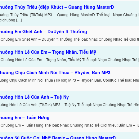
huông Thủy Triều (điệp Khúc) – Quang Hùng MasterD
ông Thủy Triều (TikTok) MP3 – Quang Hùng MasterD Thể loại: Nhạc Chuông Nh
c chuông […]
huông Em Ghét Anh – DuUyên ft Thưởng
 Chuông Em Ghét Anh – DuUyên ft Thưởng Thể loại: Nhạc Chuông Nhạc Trẻ Giới th
huông Hôn Lễ Của Em – Trọng Nhân, Tiểu Mỹ
 Chuông Hôn Lễ Của Em – Trọng Nhân, Tiểu Mỹ Thể loại: Nhạc Chuông Nhạc Trẻ 
huông Chịu Cách Mình Nói Thua – Rhyder, Ban MP3
ông Chịu Cách Mình Nói Thua (TikTok) MP3 – Rhyder, Ban, CoolKid Thể loại: N
huông Hôn Lễ Của Anh – Tuệ Ny
ông Hôn Lễ Của Anh (TikTok) MP3 – Tuệ Ny Thể loại: Nhạc Chuông Nhạc Trẻ Hình
huông Em – Tuấn Hưng
 Chuông Em – Tuấn Hưng Thể loại: Nhạc Chuông Nhạc Trẻ Giới thiệu: Bản Em – T
huông 50 Cuộc Gọi Nhỡ Remix – Quang Hùng MasterD