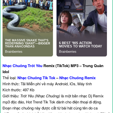
Nhạc Chuông Trót Yêu
Remix (TikTok) MP3 – Trung Quân
Idol
Thể loại:
Nhạc Chuông Tik Tok
–
Nhạc Chuông Remix
Hình thức: Tải Miễn phí về máy Android, iOs, Máy tính
Kích thước: 497 Kb
Giới thiệu:
Trót Yêu (Nhạc Chuông)
là một bản nhạc Dj Remix
mp3 độc đáo, Hot Trend Tik Tok dành cho điện thoại di động.
Đoạn nhạc chuông này được cắt từ bài hát cùng tên do ca