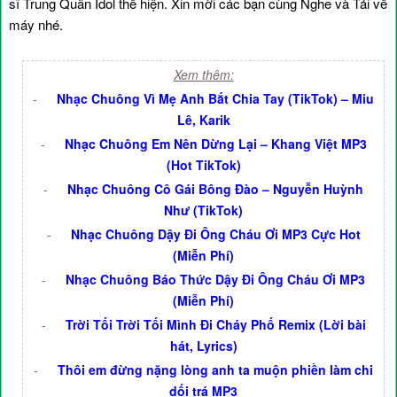
sĩ Trung Quân Idol thể hiện. Xin mời các bạn cùng Nghe và Tải về
máy nhé.
Xem thêm:
-
Nhạc Chuông Vì Mẹ Anh Bắt Chia Tay (TikTok) – Miu
Lê, Karik
-
Nhạc Chuông Em Nên Dừng Lại – Khang Việt MP3
(Hot TikTok)
-
Nhạc Chuông Cô Gái Bông Đào – Nguyễn Huỳnh
Như (TikTok)
-
Nhạc Chuông Dậy Đi Ông Cháu Ơi MP3 Cực Hot
(Miễn Phí)
-
Nhạc Chuông Báo Thức Dậy Đi Ông Cháu Ơi MP3
(Miễn Phí)
-
Trời Tối Trời Tối Mình Đi Cháy Phố Remix (Lời bài
hát, Lyrics)
-
Thôi em đừng nặng lòng anh ta muộn phiền làm chi
dối trá MP3