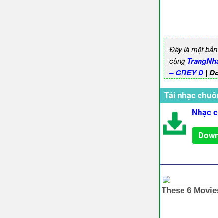
Đây là một bản
cùng
TrangNh
– GREY D
| D
Tải nhạc chuô
Nhạc c
Down