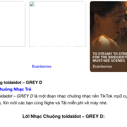
g toidaidot – GREY D
huông Nhạc Trẻ
oidaidot – GREY D
là một đoạn nhạc chuông nhạc nền TikTok mp3 c
ng. Xin mời các bạn cùng Nghe và Tải miễn phí về máy nhé.
Lời Nhạc Chuông toidaidot – GREY D: