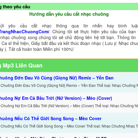
 theo yêu cầu
Hướng dẫn yêu cầu cắt nhạc chuông
ửi yêu cầu cắt nhạc thông qua tin nhắn hay bình luận
TrangNhacChuongCom/
. Chúng tôi sẽ thực hiện yêu cầu của bạn 
 nhạc chuông xong chúng tôi sẽ chủ động liên hệ tới bạn. Thông tin
 Ca sĩ thể hiện, Giây bắt đầu và kết thúc đoạn nhạc ( Lưu ý: Nhạc chu
ây ). Tất cả hoàn toàn Miễn phí 100%!
 Mp3 Liên Quan
huông Đớn Đau Vô Cùng (Giọng Nữ) Remix – Yến Đan
 Chuông Đớn Đau Vô Cùng (Giọng Nữ) Remix – Yến Đan Thể loại: Nhạc Chuông 
huông Nợ Em Cả Bầu Trời (Nữ Version) – Mèo (Cover)
 Chuông Nợ Em Cả Bầu Trời (Nữ Version) – Mèo (Cover) Thể loại: Nhạc Chuông N
huông Nếu Có Thế Giới Song Song – Mèo Cover
 Chuông Nếu Có Thế Giới Song Song – Mèo Cover Thể loại: Nhạc Chuông Nhạc T