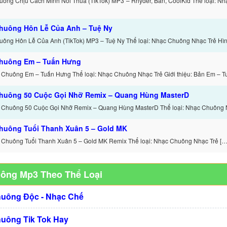
ông Chịu Cách Mình Nói Thua (TikTok) MP3 – Rhyder, Ban, CoolKid Thể loại: N
huông Hôn Lễ Của Anh – Tuệ Ny
ông Hôn Lễ Của Anh (TikTok) MP3 – Tuệ Ny Thể loại: Nhạc Chuông Nhạc Trẻ Hình
huông Em – Tuấn Hưng
 Chuông Em – Tuấn Hưng Thể loại: Nhạc Chuông Nhạc Trẻ Giới thiệu: Bản Em – T
huông 50 Cuộc Gọi Nhỡ Remix – Quang Hùng MasterD
 Chuông 50 Cuộc Gọi Nhỡ Remix – Quang Hùng MasterD Thể loại: Nhạc Chuông 
huông Tuổi Thanh Xuân 5 – Gold MK
 Chuông Tuổi Thanh Xuân 5 – Gold MK Remix Thể loại: Nhạc Chuông Nhạc Trẻ […
uông Mp3 Theo Thể Loại
huông Độc - Nhạc Chế
huông Tik Tok Hay