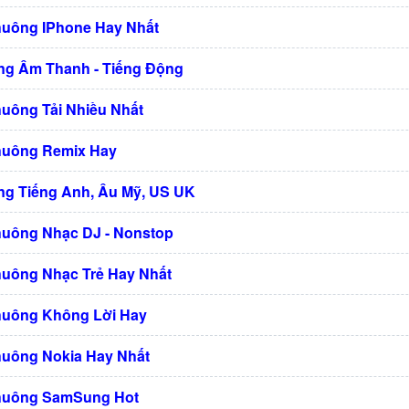
huông IPhone Hay Nhất
g Âm Thanh - Tiếng Động
huông Tải Nhiều Nhất
huông Remix Hay
g Tiếng Anh, Âu Mỹ, US UK
huông Nhạc DJ - Nonstop
huông Nhạc Trẻ Hay Nhất
huông Không Lời Hay
huông Nokia Hay Nhất
huông SamSung Hot