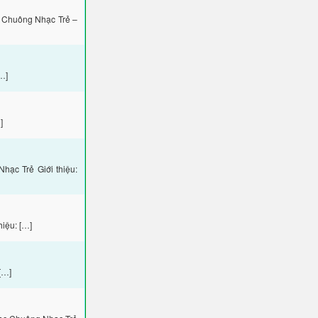
 Chuông Nhạc Trẻ –
…]
]
ạc Trẻ Giới thiệu:
iệu: […]
[…]