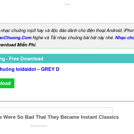
…
 nhạc chuông mp3 hay và độc đáo dành cho điện thoại Android, iPho
acChuong.Com
Nghe và Tải nhạc chuông bài hát này nhé.
Nhạc chu
ownload Miễn Phí
.
ng - Free Download
huông toidaidot – GREY D
load