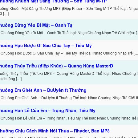
huông Khuôn Mặt Đáng Thương – Sơn Tùng M-TP
uông Khuôn Mặt Đáng Thương MP3 (Điệp Khúc) – Sơn Tùng M-TP Thể loại: Nhạc
3 […]
huông Đừng Yêu Bí Mật – Oanh Tạ
 Chuông Đừng Yêu Bí Mật – Oanh Tạ Thể loại: Nhạc Chuông Nhạc Trẻ Giới thiệu: [
huông Học Được Gì Sau Chia Tay – Tiểu Mỹ
 Chuông Học Được Gì Sau Chia Tay – Tiểu Mỹ Thể loại: Nhạc Chuông Nhạc Trẻ […
huông Thủy Triều (điệp Khúc) – Quang Hùng MasterD
ông Thủy Triều (TikTok) MP3 – Quang Hùng MasterD Thể loại: Nhạc Chuông Nh
c chuông […]
huông Em Ghét Anh – DuUyên ft Thưởng
 Chuông Em Ghét Anh – DuUyên ft Thưởng Thể loại: Nhạc Chuông Nhạc Trẻ Giới th
huông Hôn Lễ Của Em – Trọng Nhân, Tiểu Mỹ
 Chuông Hôn Lễ Của Em – Trọng Nhân, Tiểu Mỹ Thể loại: Nhạc Chuông Nhạc Trẻ 
huông Chịu Cách Mình Nói Thua – Rhyder, Ban MP3