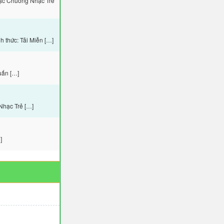
hạc Chuông Nhạc Trẻ
 thức: Tải Miễn […]
uấn […]
Nhạc Trẻ […]
]