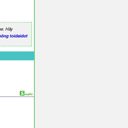
ne. Hãy
ông toidaidot