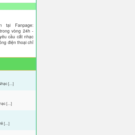
 tại Fanpage:
trong vòng 24h -
 yêu cầu cắt nhạc
ông điện thoại chỉ
Nhạc […]
hạc […]
rẻ […]