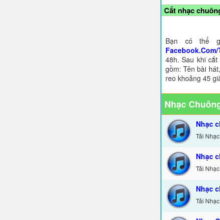
Cắt nhạc chuông
Bạn có thể g
Facebook.Com/
48h. Sau khi cắt
gồm: Tên bài hát,
reo khoảng 45 gi
Nhạc Chuông
Nhạc c
Tải Nhạc
Nhạc c
Tải Nhạc
Nhạc c
Tải Nhạc