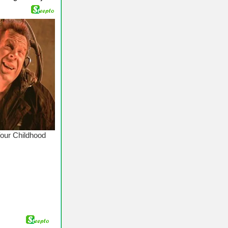
♥ Chúc Các Bạn Nghe và Tải Nhạc Chuông Vui Vẻ - 