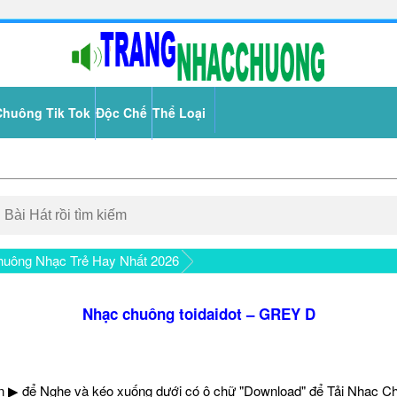
Chuông Tik Tok
Độc Chế
Thể Loại
uông Nhạc Trẻ Hay Nhất 2026
Nhạc chuông toidaidot – GREY D
 ▶ để Nghe và kéo xuống dưới có ô chữ "Download" để Tải Nhạc C