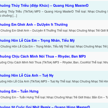
huông Thủy Triều (điệp Khúc) – Quang Hùng MasterD
ông Thủy Triều (TikTok) MP3 – Quang Hùng MasterD Thể loại: Nhạc Chuông Nh
c chuông […]
huông Em Ghét Anh – DuUyên ft Thưởng
 Chuông Em Ghét Anh – DuUyên ft Thưởng Thể loại: Nhạc Chuông Nhạc Trẻ Giới th
huông Hôn Lễ Của Em – Trọng Nhân, Tiểu Mỹ
 Chuông Hôn Lễ Của Em – Trọng Nhân, Tiểu Mỹ Thể loại: Nhạc Chuông Nhạc Trẻ 
huông Chịu Cách Mình Nói Thua – Rhyder, Ban MP3
ông Chịu Cách Mình Nói Thua (TikTok) MP3 – Rhyder, Ban, CoolKid Thể loại: N
huông Hôn Lễ Của Anh – Tuệ Ny
ông Hôn Lễ Của Anh (TikTok) MP3 – Tuệ Ny Thể loại: Nhạc Chuông Nhạc Trẻ Hình
huông Em – Tuấn Hưng
 Chuông Em – Tuấn Hưng Thể loại: Nhạc Chuông Nhạc Trẻ Giới thiệu: Bản Em – T
huông 50 Cuộc Gọi Nhỡ Remix – Quang Hùng MasterD