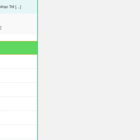
Nhạc Trẻ […]
]