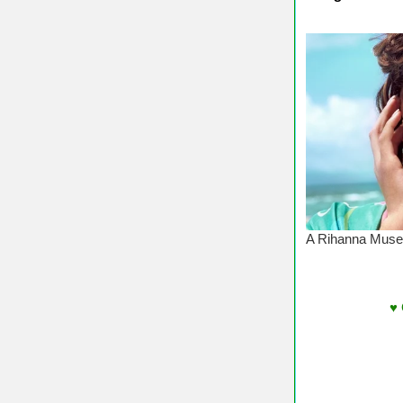
♥ Chúc Các