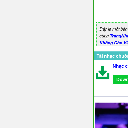
Đây là một bản
cùng
TrangNh
Không Còn Viế
Tải nhạc chuô
Nhạc c
Down