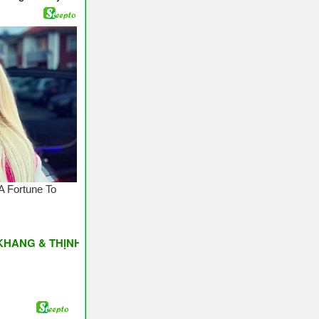
 THỊNH VƯỢNG ♥ Have A Nice Day ♥