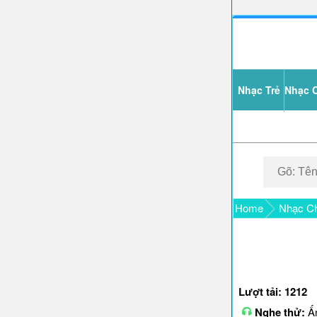
Nhạc Trẻ
Nhạc 
Home
Nhạc Ch
Lượt tải: 1212
Nghe thử:
Ấn