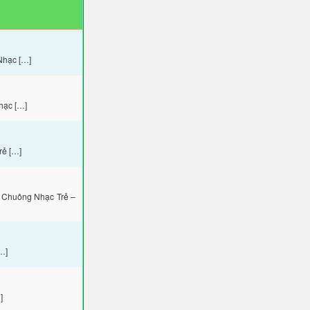
Nhạc […]
hạc […]
rẻ […]
 Chuông Nhạc Trẻ –
…]
]