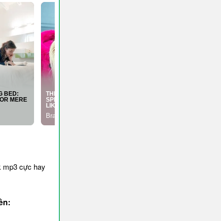
k mp3 cực hay
ền: