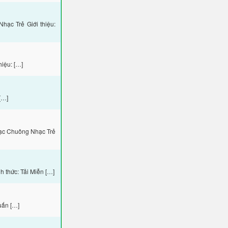
ạc Trẻ Giới thiệu:
iệu: […]
[…]
hạc Chuông Nhạc Trẻ
 thức: Tải Miễn […]
uấn […]