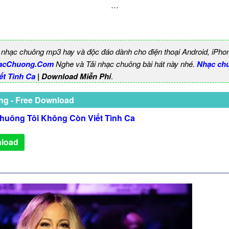
…
 nhạc chuông mp3 hay và độc đáo dành cho điện thoại Android, iPho
acChuong.Com
Nghe và Tải nhạc chuông bài hát này nhé.
Nhạc chu
t Tình Ca
| Download Miễn Phí
.
ng - Free Download
huông Tôi Không Còn Viết Tình Ca
load