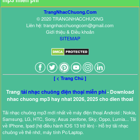
mp3 miễn phí
TrangNhacChuong.Com
© 2020 TRANGNHACCHUONG
Liên hệ: trangnhacchuongcom@gmail.com
Giới thiệu & Điều khoản
SITEMAP
[ < Trang Chủ ]
Trang
tải nhạc chuông điện thoại miễn phí
- Download
nhac chuong mp3 hay nhat 2026, 2025 cho dien thoai
Tải nhạc chuông mp3 mới nhất về máy điện thoại Android : Nokia,
Samsung, LG, HTC, Sony, Asus zenfone, Sky, Oppo, Lumia... Tải
về IPhone, Ipad (hệ điều hành IOS 13 trở lên) - Hỗ trợ tải nhạc
chuông về thẻ nhớ, máy tính Pc/Laptop.