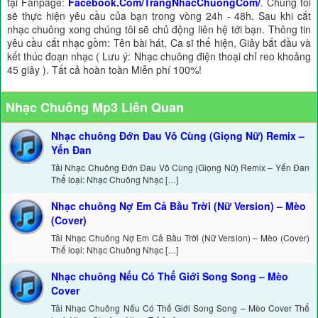
tại Fanpage:
Facebook.Com/TrangNhacChuongCom/
. Chúng tôi
sẽ thực hiện yêu cầu của bạn trong vòng 24h - 48h. Sau khi cắt
nhạc chuông xong chúng tôi sẽ chủ động liên hệ tới bạn. Thông tin
yêu cầu cắt nhạc gồm: Tên bài hát, Ca sĩ thể hiện, Giây bắt đầu và
kết thúc đoạn nhạc ( Lưu ý: Nhạc chuông điện thoại chỉ reo khoảng
45 giây ). Tất cả hoàn toàn Miễn phí 100%!
Nhạc Chuông Mp3 Liên Quan
Nhạc chuông Đớn Đau Vô Cùng (Giọng Nữ) Remix –
Yến Đan
Tải Nhạc Chuông Đớn Đau Vô Cùng (Giọng Nữ) Remix – Yến Đan
Thể loại: Nhạc Chuông Nhạc […]
Nhạc chuông Nợ Em Cả Bầu Trời (Nữ Version) – Mèo
(Cover)
Tải Nhạc Chuông Nợ Em Cả Bầu Trời (Nữ Version) – Mèo (Cover)
Thể loại: Nhạc Chuông Nhạc […]
Nhạc chuông Nếu Có Thế Giới Song Song – Mèo
Cover
Tải Nhạc Chuông Nếu Có Thế Giới Song Song – Mèo Cover Thể