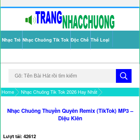
Nhạc Trẻ
Nhạc Chuông Tik Tok
Độc Chế
Thể Loại
Home
Nhạc Chuông Tik Tok 2026 Hay Nhất
Nhạc Chuông Thuyền Quyên Remix (TikTok) MP3 –
Diệu Kiên
Lượt tải: 42612