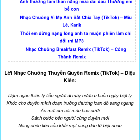
-
Anh thương tấm thân nắng mưa dãi dầu Thương em
bế con
-
Nhạc Chuông Vì Mẹ Anh Bắt Chia Tay (TikTok) – Miu
Lê, Karik
-
Thôi em đừng nặng lòng anh ta muộn phiền làm chi
dối trá MP3
-
Nhạc Chuông Breakfast Remix (TikTok) – Công
Thành Remix
Lời Nhạc Chuông Thuyền Quyên Remix (TikTok) – Diệu
Kiên:
Dặm ngàn thiên lý tiễn người đi mây nước u buồn ngày biệt ly
Khóc cho duyên mình đoạn trường thương loan đò sang ngang
Áo mới em cài màu hoa cưới
Sánh bước bên người cùng duyên mới
Nâng chén tiêu sầu khải một cung đàn từ biệt nhau