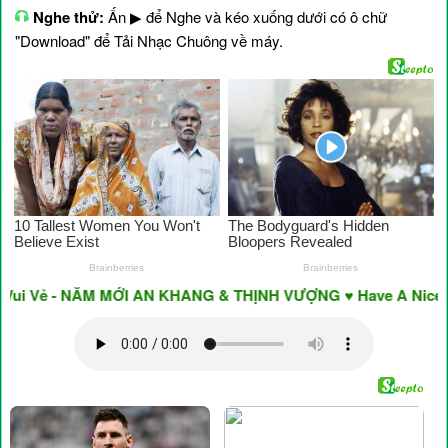
Nghe thử:
Ấn ▶ để Nghe và kéo xuống dưới có ô chữ
"Download" để Tải Nhạc Chuông về máy.
 Vẻ - NĂM MỚI AN KHANG & THỊNH VƯỢNG ♥ Have A Nice Day ♥