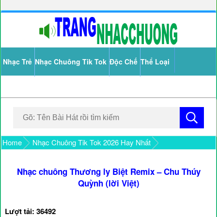
Nhạc Trẻ
Nhạc Chuông Tik Tok
Độc Chế
Thể Loại
Home
Nhạc Chuông Tik Tok 2026 Hay Nhất
Nhạc chuông Thương ly Biệt Remix – Chu Thúy
Quỳnh (lời Việt)
Lượt tải: 36492