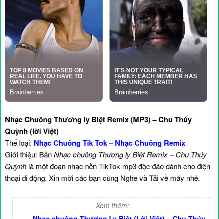
Nhạc Chuông Thương ly Biệt Remix (MP3) – Chu Thúy
Quỳnh (lời Việt)
Thể loại:
Nhạc Chuông Tik Tok
–
Nhạc Chuông Remix
Giới thiệu: Bản
Nhạc chuông Thương ly Biệt Remix – Chu Thúy
Quỳnh
là một đoạn nhạc nền TikTok mp3 độc đáo dành cho điện
thoại di động. Xin mời các bạn cùng Nghe và Tải về máy nhé.
Xem thêm:
-
Nhạc chuông Thương Ly Biệt (Lời Việt) – Chu Thúy