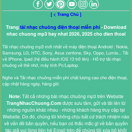
[ < Trang Chủ ]
Trang
tải nhạc chuông điện thoại miễn phí
- Download
nhac chuong mp3 hay nhat 2026, 2025 cho dien thoai
Tải nhạc chuông mp3 mới nhất về máy điện thoại Android : Nokia,
Samsung, LG, HTC, Sony, Asus zenfone, Sky, Oppo, Lumia... Tải
về IPhone, Ipad (hệ điều hành IOS 13 trở lên) - Hỗ trợ tải nhạc
chuông về thẻ nhớ, máy tính Pc/Laptop.
Nghe và Tải nhạc chuông miễn phí chất lượng cao cho điện thoại,
cập nhật hàng ngày, hàng giờ.
Note:
Tất cả những bài nhạc chuông mp3 trên Website
TrangNhacChuong.Com
được sưu tầm, gửi và tải lên từ
những nguồn khác nhau - những khách hàng truy cập tại
Website. Do đó, chúng tôi không chịu bất cứ trách nhiệm nào
về vấn đề bản quyền, nếu bạn có thắc mắc gì về bản quyền
tác giả vui lòng liên hệ Email trên để chúng tôi xóa bỏ khỏi