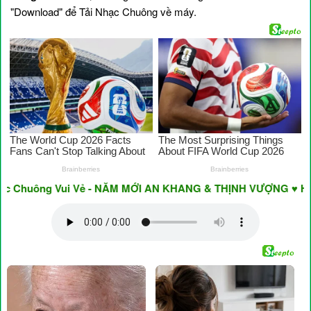
"Download" để Tải Nhạc Chuông về máy.
huông Vui Vẻ - NĂM MỚI AN KHANG & THỊNH VƯỢNG ♥ Have A N