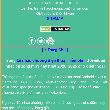
© 2020 TRANGNHACCHUONG
Liên hệ: trangnhacchuongcom@gmail.com
Giới thiệu & Điều khoản
SITEMAP
[ < Trang Chủ ]
Trang
tải nhạc chuông điện thoại miễn phí
- Download
nhac chuong mp3 hay nhat 2026, 2025 cho dien thoai
Tải nhạc chuông mp3 mới nhất về máy điện thoại Android : Nokia,
Samsung, LG, HTC, Sony, Asus zenfone, Sky, Oppo, Lumia... Tải
về IPhone, Ipad (hệ điều hành IOS 13 trở lên) - Hỗ trợ tải nhạc
chuông về thẻ nhớ, máy tính Pc/Laptop.
Nghe và Tải nhạc chuông miễn phí chất lượng cao cho điện thoại,
cập nhật hàng ngày, hàng giờ.