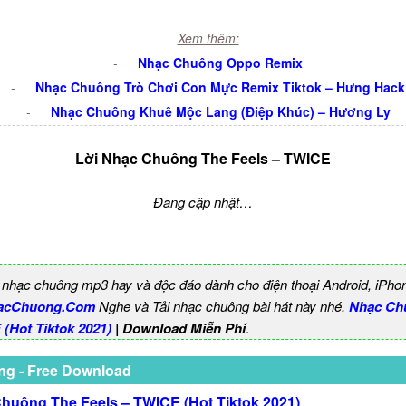
Xem thêm:
-
Nhạc Chuông Oppo Remix
-
Nhạc Chuông Trò Chơi Con Mực Remix Tiktok – Hưng Hack
-
Nhạc Chuông Khuê Mộc Lang (Điệp Khúc) – Hương Ly
Lời Nhạc Chuông The Feels – TWICE
Đang cập nhật…
 nhạc chuông mp3 hay và độc đáo dành cho điện thoại Android, iPho
acChuong.Com
Nghe và Tải nhạc chuông bài hát này nhé.
Nhạc Ch
 (Hot Tiktok 2021)
| Download Miễn Phí
.
ng - Free Download
huông The Feels – TWICE (Hot Tiktok 2021)