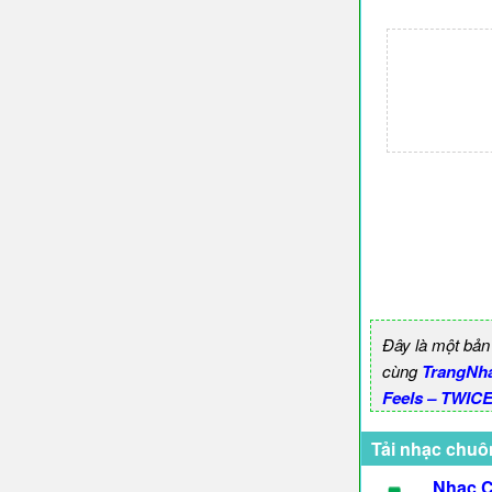
Đây là một bản
cùng
TrangNh
Feels – TWICE
Tải nhạc chuô
Nhạc C