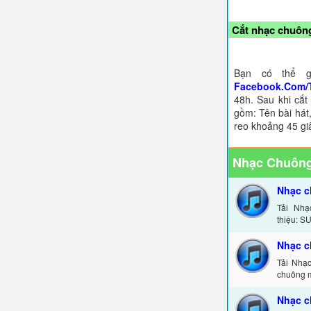
Cắt nhạc chuông
Bạn có thể g
Facebook.Com/
48h. Sau khi cắt
gồm: Tên bài hát,
reo khoảng 45 gi
Nhạc Chuông
Nhạc c
Tải Nh
thiệu: 
Nhạc 
Tải Nhạ
chuông m
Nhạc 