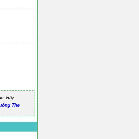
ne. Hãy
uông The