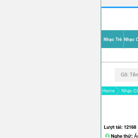
Nhạc Trẻ
Nhạc 
Home
Nhạc Ch
Lượt tải: 12168
Nghe thử:
Ấn