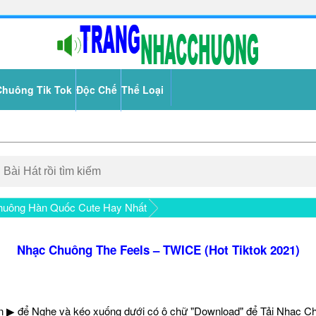
Chuông Tik Tok
Độc Chế
Thể Loại
uông Hàn Quốc Cute Hay Nhất
Nhạc Chuông The Feels – TWICE (Hot Tiktok 2021)
 ▶ để Nghe và kéo xuống dưới có ô chữ "Download" để Tải Nhạc C