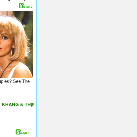
 & THỊNH VƯỢNG ♥ Have A Nice Day ♥