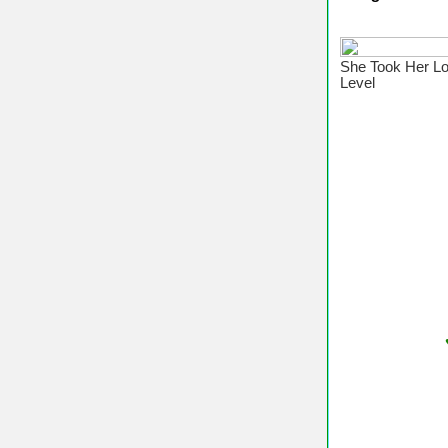
♥ Chúc C