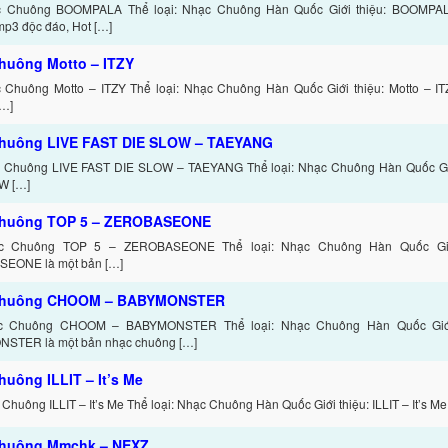
c Chuông BOOMPALA Thể loại: Nhạc Chuông Hàn Quốc Giới thiệu: BOOMPAL
p3 độc đáo, Hot […]
huông Motto – ITZY
 Chuông Motto – ITZY Thể loại: Nhạc Chuông Hàn Quốc Giới thiệu: Motto – IT
[…]
huông LIVE FAST DIE SLOW – TAEYANG
c Chuông LIVE FAST DIE SLOW – TAEYANG Thể loại: Nhạc Chuông Hàn Quốc Giớ
W […]
chuông TOP 5 – ZEROBASEONE
ạc Chuông TOP 5 – ZEROBASEONE Thể loại: Nhạc Chuông Hàn Quốc Giớ
EONE là một bản […]
chuông CHOOM – BABYMONSTER
ạc Chuông CHOOM – BABYMONSTER Thể loại: Nhạc Chuông Hàn Quốc Giớ
STER là một bản nhạc chuông […]
huông ILLIT – It’s Me
 Chuông ILLIT – It’s Me Thể loại: Nhạc Chuông Hàn Quốc Giới thiệu: ILLIT – It’s Me
chuông Mmchk – NEXZ