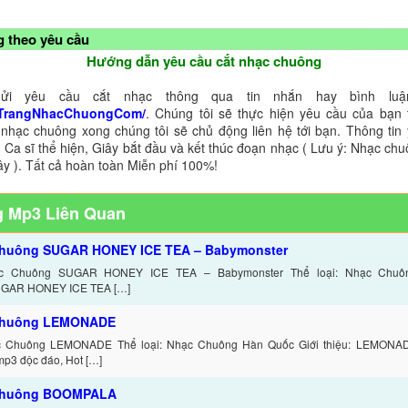
 theo yêu cầu
Hướng dẫn yêu cầu cắt nhạc chuông
ửi yêu cầu cắt nhạc thông qua tin nhắn hay bình luận
TrangNhacChuongCom/
. Chúng tôi sẽ thực hiện yêu cầu của bạn 
 nhạc chuông xong chúng tôi sẽ chủ động liên hệ tới bạn. Thông tin
 Ca sĩ thể hiện, Giây bắt đầu và kết thúc đoạn nhạc ( Lưu ý: Nhạc chu
ây ). Tất cả hoàn toàn Miễn phí 100%!
 Mp3 Liên Quan
huông SUGAR HONEY ICE TEA – Babymonster
ạc Chuông SUGAR HONEY ICE TEA – Babymonster Thể loại: Nhạc Chuô
SUGAR HONEY ICE TEA […]
chuông LEMONADE
c Chuông LEMONADE Thể loại: Nhạc Chuông Hàn Quốc Giới thiệu: LEMONAD
p3 độc đáo, Hot […]
chuông BOOMPALA