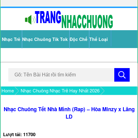
Nhạc Trẻ
Nhạc Chuông Tik Tok
Độc Chế
Thể Loại
Home
Nhạc Chuông Nhạc Trẻ Hay Nhất 2026
Nhạc Chuông Tết Nhà Mình (Rap) – Hòa Minzy x Lăng
LD
Lượt tải: 11700