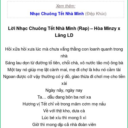
Xem thêm:
Nhạc Chuông Tết Nhà Mình
(Điệp Khúc)
Lời Nhạc Chuông Tết Nhà Mình (Rap) – Hòa Minzy x
Lăng LD
Hồi xửa hồi xưa lúc mà chưa vắng thằng con loanh quanh trong
nhà
Sáng lau dọn từ đường tổ tiên, chổi chà, xô nước tảo mộ ông bà
Một tay nó giúp mẹ lặt cành mai, mẹ đi chợ là kêu nó cầm tài
Ngoan được cỡ vậy thường có ý đồ, giao thừa đi chơi mẹ cho tiền
xài
Ngày nảy, ngày nay
Ta… dẫu đang bôn ba nơi xa
Hương vị Tết chỉ về trong mâm cơm mẹ nấu
Về với thịt kho, dưa cà
Lúc bé xíu thì mong lì xì
Giờ thì mong dịp cả nhà đoàn viên