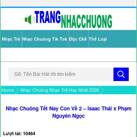
Nhạc Trẻ
Nhạc Chuông Tik Tok
Độc Chế
Thể Loại
Home
Nhạc Chuông Nhạc Trẻ Hay Nhất 2026
Nhạc Chuông Tết Nay Con Về 2 – Isaac Thái x Phạm
Nguyên Ngọc
Lượt tải: 10464