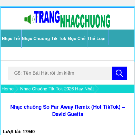
Nhạc Trẻ
Nhạc Chuông Tik Tok
Độc Chế
Thể Loại
Home
Nhạc Chuông Tik Tok 2026 Hay Nhất
Nhạc chuông So Far Away Remix (Hot TikTok) –
David Guetta
Lượt tải: 17940