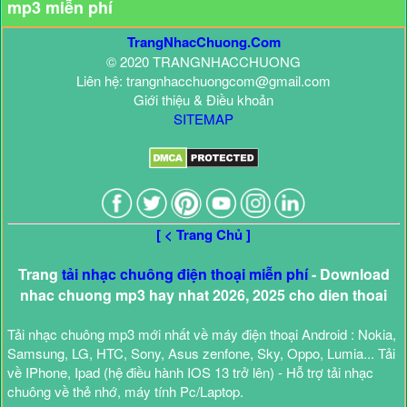
mp3 miễn phí
TrangNhacChuong.Com
© 2020 TRANGNHACCHUONG
Liên hệ: trangnhacchuongcom@gmail.com
Giới thiệu & Điều khoản
SITEMAP
[ < Trang Chủ ]
Trang
tải nhạc chuông điện thoại miễn phí
- Download
nhac chuong mp3 hay nhat 2026, 2025 cho dien thoai
Tải nhạc chuông mp3 mới nhất về máy điện thoại Android : Nokia,
Samsung, LG, HTC, Sony, Asus zenfone, Sky, Oppo, Lumia... Tải
về IPhone, Ipad (hệ điều hành IOS 13 trở lên) - Hỗ trợ tải nhạc
chuông về thẻ nhớ, máy tính Pc/Laptop.