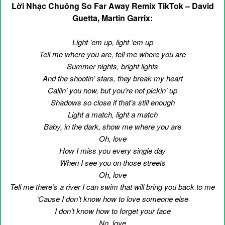
Lời Nhạc Chuông So Far Away Remix TikTok – David
Guetta, Martin Garrix:
Light ’em up, light ’em up
Tell me where you are, tell me where you are
Summer nights, bright lights
And the shootin’ stars, they break my heart
Callin’ you now, but you’re not pickin’ up
Shadows so close if that’s still enough
Light a match, light a match
Baby, in the dark, show me where you are
Oh, love
How I miss you every single day
When I see you on those streets
Oh, love
Tell me there’s a river I can swim that will bring you back to me
‘Cause I don’t know how to love someone else
I don’t know how to forget your face
No, love