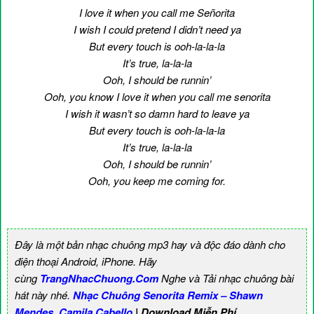
I love it when you call me Señorita
I wish I could pretend I didn’t need ya
But every touch is ooh-la-la-la
It’s true, la-la-la
Ooh, I should be runnin’
Ooh, you know I love it when you call me senorita
I wish it wasn’t so damn hard to leave ya
But every touch is ooh-la-la-la
It’s true, la-la-la
Ooh, I should be runnin’
Ooh, you keep me coming for.
Đây là một bản nhạc chuông mp3 hay và độc đáo dành cho
điện thoại Android, iPhone. Hãy
cùng
TrangNhacChuong.Com
Nghe và Tải nhạc chuông bài
hát này nhé.
Nhạc Chuông Senorita Remix – Shawn
Mendes, Camila Cabello
| Download Miễn Phí
.