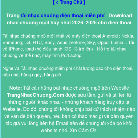
[ < Trang Chủ ]
Trang
tải nhạc chuông điện thoại miễn phí
- Download
nhac chuong mp3 hay nhat 2026, 2025 cho dien thoai
Tải nhạc chuông mp3 mới nhất về máy điện thoại Android : Nokia,
Samsung, LG, HTC, Sony, Asus zenfone, Sky, Oppo, Lumia... Tải
về IPhone, Ipad (hệ điều hành IOS 13 trở lên) - Hỗ trợ tải nhạc
chuông về thẻ nhớ, máy tính Pc/Laptop.
Nghe và Tải nhạc chuông miễn phí chất lượng cao cho điện thoại,
cập nhật hàng ngày, hàng giờ.
Note:
Tất cả những bài nhạc chuông mp3 trên Website
TrangNhacChuong.Com
được sưu tầm, gửi và tải lên từ
những nguồn khác nhau - những khách hàng truy cập tại
Website. Do đó, chúng tôi không chịu bất cứ trách nhiệm nào
về vấn đề bản quyền, nếu bạn có thắc mắc gì về bản quyền
tác giả vui lòng liên hệ Email trên để chúng tôi xóa bỏ khỏi
website nhé. Xin Cảm Ơn!