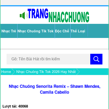
Nhạc Trẻ
Nhạc Chuông Tik Tok
Độc Chế
Thể Loại
Home
Nhạc Chuông Tik Tok 2026 Hay Nhất
Nhạc Chuông Senorita Remix – Shawn Mendes,
Camila Cabello
Lượt tải: 40068