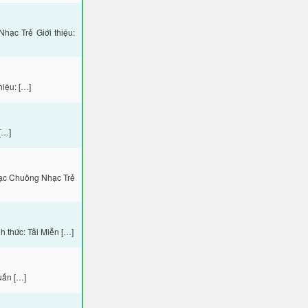
ạc Trẻ Giới thiệu:
iệu: […]
[…]
hạc Chuông Nhạc Trẻ
 thức: Tải Miễn […]
uấn […]