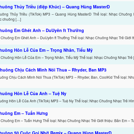
huông Thủy Triều (điệp Khúc) – Quang Hùng MasterD
ông Thủy Triều (TikTok) MP3 – Quang Hùng MasterD Thể loại: Nhạc Chuông Nh
c chuông […]
huông Em Ghét Anh – DuUyên ft Thưởng
 Chuông Em Ghét Anh – DuUyên ft Thưởng Thể loại: Nhạc Chuông Nhạc Trẻ Giới th
huông Hôn Lễ Của Em – Trọng Nhân, Tiểu Mỹ
 Chuông Hôn Lễ Của Em – Trọng Nhân, Tiểu Mỹ Thể loại: Nhạc Chuông Nhạc Trẻ 
huông Chịu Cách Mình Nói Thua – Rhyder, Ban MP3
ông Chịu Cách Mình Nói Thua (TikTok) MP3 – Rhyder, Ban, CoolKid Thể loại: N
huông Hôn Lễ Của Anh – Tuệ Ny
ông Hôn Lễ Của Anh (TikTok) MP3 – Tuệ Ny Thể loại: Nhạc Chuông Nhạc Trẻ Hình
huông Em – Tuấn Hưng
 Chuông Em – Tuấn Hưng Thể loại: Nhạc Chuông Nhạc Trẻ Giới thiệu: Bản Em – T
huông 50 Cuộc Gọi Nhỡ Remix – Quang Hùng MasterD