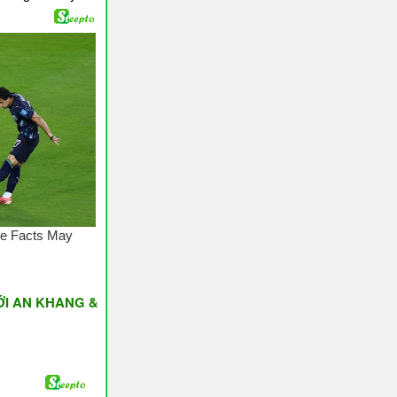
ANG & THỊNH VƯỢNG ♥ Have A Nice Day ♥