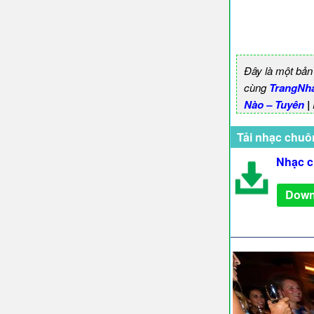
Đây là một bản
cùng
TrangNh
Nào – Tuyên
|
Tải nhạc chuô
Nhạc c
Down