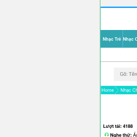
Nhạc Trẻ
Nhạc 
Home
Nhạc Ch
Lượt tải: 4188
Nghe thử:
Ấn