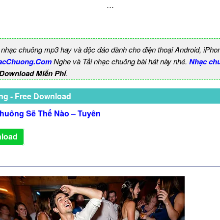
…
 nhạc chuông mp3 hay và độc đáo dành cho điện thoại Android, iPho
acChuong.Com
Nghe và Tải nhạc chuông bài hát này nhé.
Nhạc ch
 Download Miễn Phí
.
ng - Free Download
huông Sẽ Thế Nào – Tuyên
load