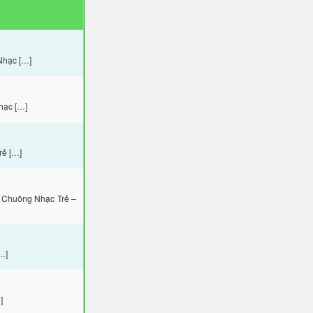
Nhạc […]
hạc […]
rẻ […]
 Chuông Nhạc Trẻ –
…]
]