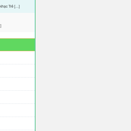
Nhạc Trẻ […]
]