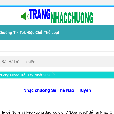
Chuông Tik Tok
Độc Chế
Thể Loại
uông Nhạc Trẻ Hay Nhất 2026
Nhạc chuông Sẽ Thế Nào – Tuyên
 ▶ để Nghe và kéo xuống dưới có ô chữ "Download" để Tải Nhạc C