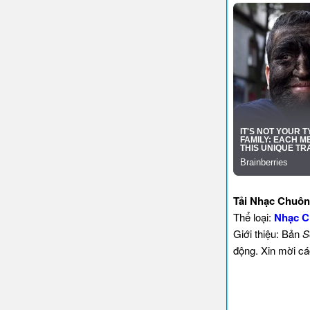
Tải Nhạc Chuôn
Thể loại:
Nhạc C
Giới thiệu: Bản
S
động. Xin mời cá