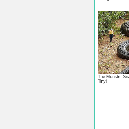
♥ Chú