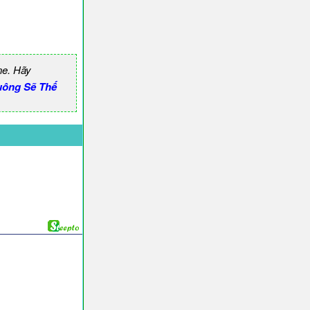
ne. Hãy
uông Sẽ Thế