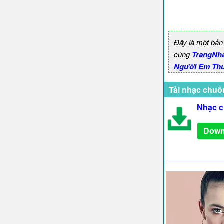
Đây là một bản
cùng
TrangNh
Người Em Thư
Tải nhạc chuô
Nhạc c
Down