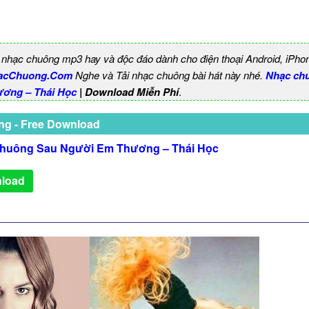
 nhạc chuông mp3 hay và độc đáo dành cho điện thoại Android, iPho
acChuong.Com
Nghe và Tải nhạc chuông bài hát này nhé.
Nhạc ch
ơng – Thái Học
| Download Miễn Phí
.
ng - Free Download
huông Sau Người Em Thương – Thái Học
load