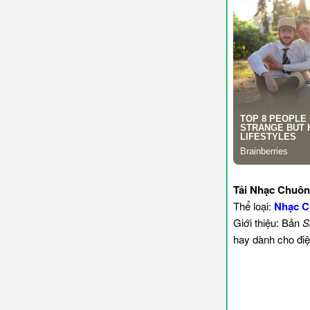
Tải Nhạc Chuô
Thể loại:
Nhạc C
Giới thiệu: Bản
S
hay dành cho điệ