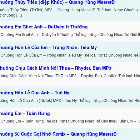
huông Thủy Triều (điệp Khúc) – Quang Hùng MasterD
ông Thủy Triều (TikTok) MP3 – Quang Hùng MasterD Thể loại: Nhạc Chuông Nh
c chuông […]
huông Em Ghét Anh – DuUyên ft Thưởng
 Chuông Em Ghét Anh – DuUyên ft Thưởng Thể loại: Nhạc Chuông Nhạc Trẻ Giới th
huông Hôn Lễ Của Em – Trọng Nhân, Tiểu Mỹ
 Chuông Hôn Lễ Của Em – Trọng Nhân, Tiểu Mỹ Thể loại: Nhạc Chuông Nhạc Trẻ 
huông Chịu Cách Mình Nói Thua – Rhyder, Ban MP3
ông Chịu Cách Mình Nói Thua (TikTok) MP3 – Rhyder, Ban, CoolKid Thể loại: N
huông Hôn Lễ Của Anh – Tuệ Ny
ông Hôn Lễ Của Anh (TikTok) MP3 – Tuệ Ny Thể loại: Nhạc Chuông Nhạc Trẻ Hình
huông Em – Tuấn Hưng
 Chuông Em – Tuấn Hưng Thể loại: Nhạc Chuông Nhạc Trẻ Giới thiệu: Bản Em – T
huông 50 Cuộc Gọi Nhỡ Remix – Quang Hùng MasterD