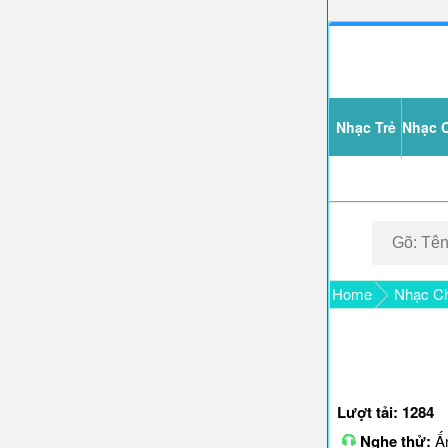
Nhạc Trẻ
Nhạc 
Home
Nhạc Ch
Lượt tải: 1284
Nghe thử:
Ấn