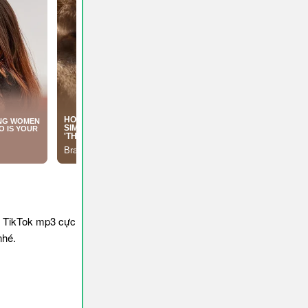
n TikTok mp3 cực
nhé.