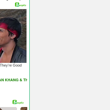
G & THỊNH VƯỢNG ♥ Have A Nice Day ♥