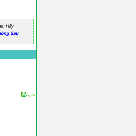
ne. Hãy
uông Sau