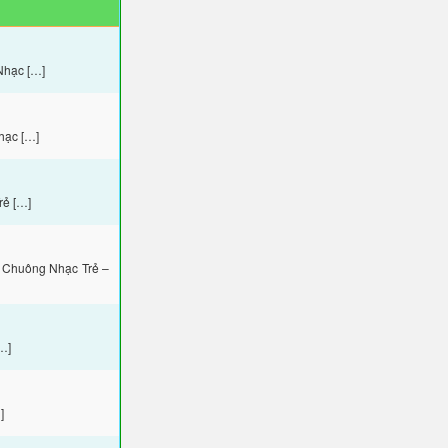
Nhạc […]
hạc […]
rẻ […]
 Chuông Nhạc Trẻ –
…]
]