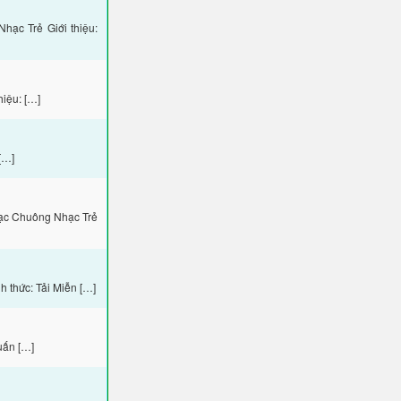
ạc Trẻ Giới thiệu:
iệu: […]
[…]
hạc Chuông Nhạc Trẻ
 thức: Tải Miễn […]
uấn […]