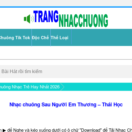
Chuông Tik Tok
Độc Chế
Thể Loại
uông Nhạc Trẻ Hay Nhất 2026
Nhạc chuông Sau Người Em Thương – Thái Học
 ▶ để Nghe và kéo xuống dưới có ô chữ "Download" để Tải Nhạc C