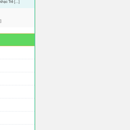
Nhạc Trẻ […]
]