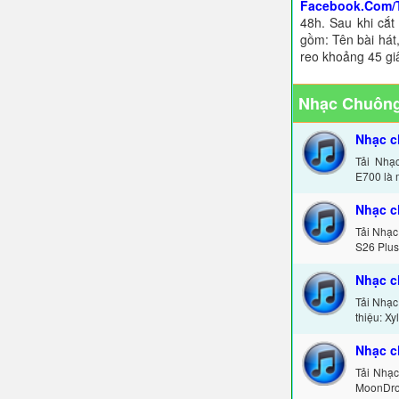
Facebook.Com/
48h. Sau khi cắt
gồm: Tên bài hát,
reo khoảng 45 gi
Nhạc Chuông
Nhạc 
Tải Nhạ
E700 là 
Nhạc c
Tải Nhạc
S26 Plus
Nhạc c
Tải Nhạc
thiệu: X
Nhạc 
Tải Nhạ
MoonDrop