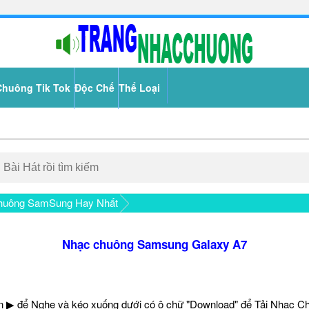
Chuông Tik Tok
Độc Chế
Thể Loại
huông SamSung Hay Nhất
Nhạc chuông Samsung Galaxy A7
 ▶ để Nghe và kéo xuống dưới có ô chữ "Download" để Tải Nhạc C