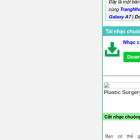
Đây là một bản
cùng
TrangNh
Galaxy A7
| D
Tải nhạc chuô
Nhạc c
Down
Cắt nhạc chuông
Bạn có thể g