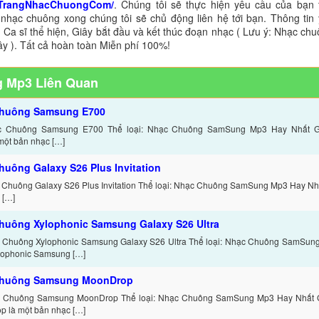
TrangNhacChuongCom/
. Chúng tôi sẽ thực hiện yêu cầu của bạn 
 nhạc chuông xong chúng tôi sẽ chủ động liên hệ tới bạn. Thông tin
 Ca sĩ thể hiện, Giây bắt đầu và kết thúc đoạn nhạc ( Lưu ý: Nhạc chu
ây ). Tất cả hoàn toàn Miễn phí 100%!
 Mp3 Liên Quan
chuông Samsung E700
c Chuông Samsung E700 Thể loại: Nhạc Chuông SamSung Mp3 Hay Nhất Gi
một bản nhạc […]
huông Galaxy S26 Plus Invitation
 Chuông Galaxy S26 Plus Invitation Thể loại: Nhạc Chuông SamSung Mp3 Hay Nhất
 […]
huông Xylophonic Samsung Galaxy S26 Ultra
 Chuông Xylophonic Samsung Galaxy S26 Ultra Thể loại: Nhạc Chuông SamSung
ylophonic Samsung […]
chuông Samsung MoonDrop
c Chuông Samsung MoonDrop Thể loại: Nhạc Chuông SamSung Mp3 Hay Nhất G
 là một bản nhạc […]