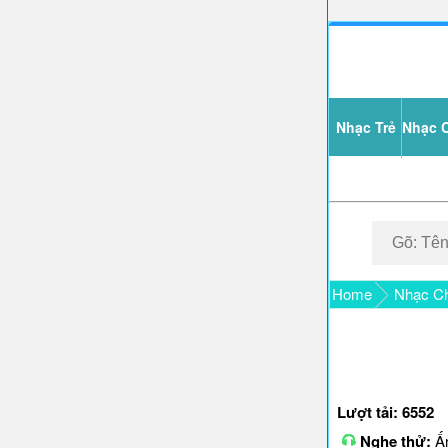
Nhạc Trẻ
Nhạc 
Home
Nhạc C
Lượt tải: 6552
Nghe thử:
Ấn