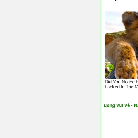
♥ Chúc Các Bạn Nghe và Tải Nhạc Chuông Vui Vẻ - NĂM MỚI