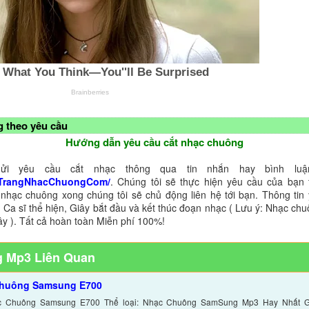
 theo yêu cầu
Hướng dẫn yêu cầu cắt nhạc chuông
ửi yêu cầu cắt nhạc thông qua tin nhắn hay bình luận
TrangNhacChuongCom/
. Chúng tôi sẽ thực hiện yêu cầu của bạn 
 nhạc chuông xong chúng tôi sẽ chủ động liên hệ tới bạn. Thông tin
 Ca sĩ thể hiện, Giây bắt đầu và kết thúc đoạn nhạc ( Lưu ý: Nhạc chu
ây ). Tất cả hoàn toàn Miễn phí 100%!
 Mp3 Liên Quan
chuông Samsung E700
c Chuông Samsung E700 Thể loại: Nhạc Chuông SamSung Mp3 Hay Nhất Gi