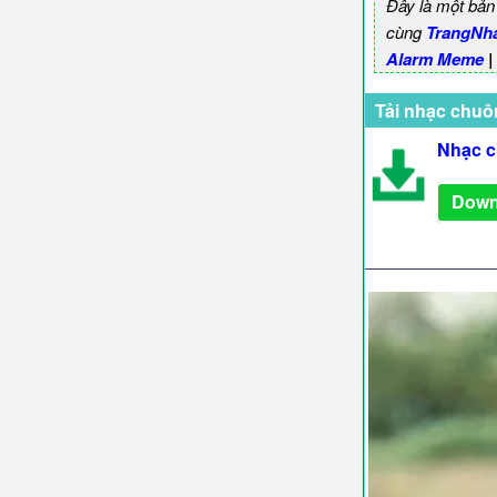
Đây là một bản
cùng
TrangNh
Alarm Meme
|
Tải nhạc chuô
Nhạc 
Down