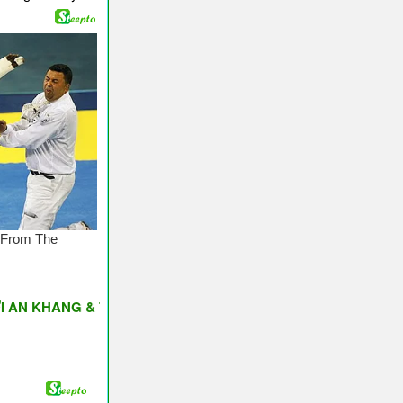
ANG & THỊNH VƯỢNG ♥ Have A Nice Day ♥