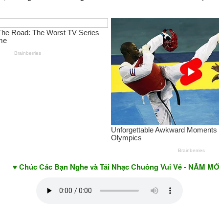
c Các Bạn Nghe và Tải Nhạc Chuông Vui Vẻ - NĂM MỚI AN KH