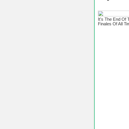
♥ Chú