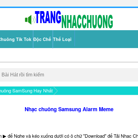
Chuông Tik Tok
Độc Chế
Thể Loại
huông SamSung Hay Nhất
Nhạc chuông Samsung Alarm Meme
 ▶ để Nghe và kéo xuống dưới có ô chữ "Download" để Tải Nhạc C