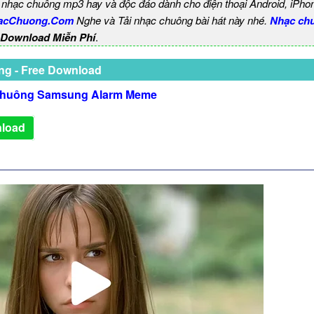
 nhạc chuông mp3 hay và độc đáo dành cho điện thoại Android, iPho
acChuong.Com
Nghe và Tải nhạc chuông bài hát này nhé.
Nhạc ch
 Download Miễn Phí
.
ng - Free Download
chuông Samsung Alarm Meme
load