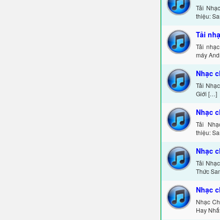
Tải Nhạ
thiệu: S
Tải nh
Tải nhạ
máy Andr
Nhạc c
Tải Nhạ
Giới […]
Nhạc c
Tải Nh
thiệu: S
Nhạc 
Tải Nhạ
Thức Sa
Nhạc c
Nhạc Ch
Hay Nhất