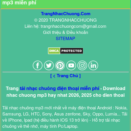
mp3 miễn phí
TrangNhacChuong.Com
© 2020 TRANGNHACCHUONG
Liên hệ: trangnhacchuongcom@gmail.com
Giới thiệu & Điều khoản
SITEMAP
[ < Trang Chủ ]
Trang
tải nhạc chuông điện thoại miễn phí
- Download
nhac chuong mp3 hay nhat 2026, 2025 cho dien thoai
Tải nhạc chuông mp3 mới nhất về máy điện thoại Android : Nokia,
Samsung, LG, HTC, Sony, Asus zenfone, Sky, Oppo, Lumia... Tải
về IPhone, Ipad (hệ điều hành IOS 13 trở lên) - Hỗ trợ tải nhạc
chuông về thẻ nhớ, máy tính Pc/Laptop.