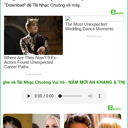
"Download" để Tải Nhạc Chuông về máy.
và Tải Nhạc Chuông Vui Vẻ - NĂM MỚI AN KHANG & THỊNH VƯỢ