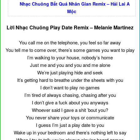
Nhạc Chuông Bất Quá Nhân Gian Remix – Hải Lai A
Mộc
Lời Nhạc Chuông Play Date Remix – Melanie Martinez
You call me on the telephone, you feel so far away
You tell me to come over, there’s some games you want to play
I’m walking to your house, nobody’s home
Just me and you and you and me alone
We’re just playing hide and seek
It’s getting hard to breathe under the sheets with you
I don’t want to play no games
I’m tired of always chasing, chasing after you
I don’t give a fuck about you anyways
Whoever said I gave a shit ’bout you?
You never share your toys or communicate
I guess I’m just a play date to you
Wake up in your bedroom and there’s nothing left to say
When I try to talk you’re always playing board games